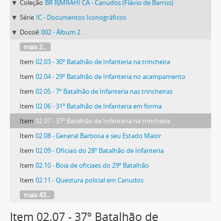
Coleção
BR RJMRAHI CA - Canudos (Flávio de Barros)
Série
IC - Documentos Iconográficos
Dossiê
002 - Álbum 2
mais 2...
Item
02.03 - 30º Batalhão de Infanteria na trincheira
Item
02.04 - 29º Batalhão de Infanteria no acampamento
Item
02.05 - 7º Batalhão de Infanteria nas trincheiras
Item
02.06 - 31º Batalhão de Infanteria em forma
Item
02.07 - 37º Batalhão de Infanteria na trincheira
Item
02.08 - General Barbosa e seu Estado Maior
Item
02.09 - Oficiais do 28º Batalhão de Infanteria
Item
02.10 - Boia de oficiaes do 29º Batalhão
Item
02.11 - Questura policial em Canudos
mais 43...
Item 02.07 - 37º Batalhão de