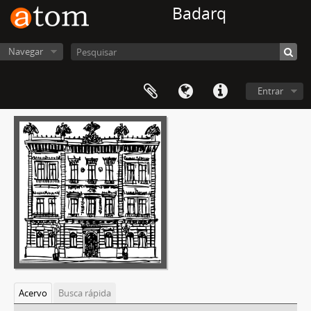
Badarq
Navegar
Entrar
Acervo
Busca rápida