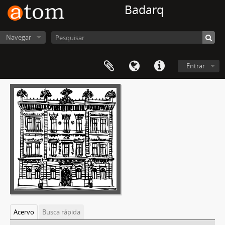
Badarq
Navegar
Entrar
Acervo
Busca rápida