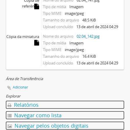
Nome do arquivo
02.04_141.jpg
Cópia de
referência
Tipo de mídia
Imagem
Tipo MIME
image/jpeg
Tamanho do arquivo
48.5 KiB
Upload concluído
13 de abril de 2024 04:29
Nome do arquivo
02.04_142.jpg
Cópia da miniatura
Tipo de mídia
Imagem
Tipo MIME
image/jpeg
Tamanho do arquivo
16.4 KiB
Upload concluído
13 de abril de 2024 04:29
Área de Transferência
Adicionar
Explorar
Relatórios
Navegar como lista
Navegar pelos objetos digitais