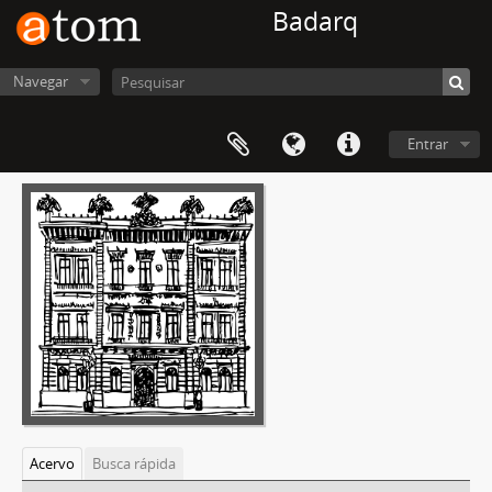
Badarq
Navegar
Entrar
Acervo
Busca rápida