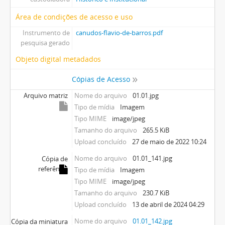
Área de condições de acesso e uso
Instrumento de
canudos-flavio-de-barros.pdf
pesquisa gerado
Objeto digital metadados
Cópias de Acesso
Arquivo matriz
Nome do arquivo
01.01.jpg
Tipo de mídia
Imagem
Tipo MIME
image/jpeg
Tamanho do arquivo
265.5 KiB
Upload concluído
27 de maio de 2022 10:24
Nome do arquivo
01.01_141.jpg
Cópia de
referência
Tipo de mídia
Imagem
Tipo MIME
image/jpeg
Tamanho do arquivo
230.7 KiB
Upload concluído
13 de abril de 2024 04:29
Nome do arquivo
01.01_142.jpg
Cópia da miniatura