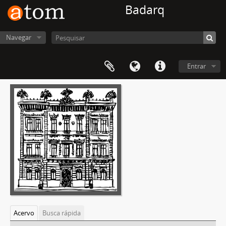
Badarq
Navegar
Entrar
Acervo
Busca rápida