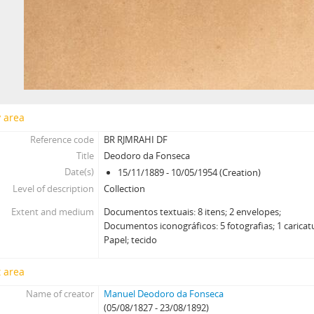
y area
Reference code
BR RJMRAHI DF
Title
Deodoro da Fonseca
Date(s)
15/11/1889 - 10/05/1954 (Creation)
Level of description
Collection
Extent and medium
Documentos textuais: 8 itens; 2 envelopes;
Documentos iconográficos: 5 fotografias; 1 caricatu
Papel; tecido
 area
Name of creator
Manuel Deodoro da Fonseca
(05/08/1827 - 23/08/1892)