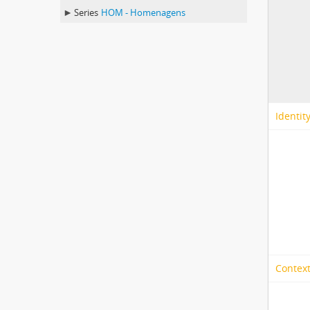
Series
HOM - Homenagens
Identit
Context