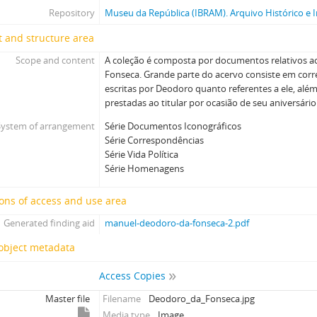
Repository
Museu da República (IBRAM). Arquivo Histórico e I
 and structure area
Scope and content
A coleção é composta por documentos relativos 
Fonseca. Grande parte do acervo consiste em corr
escritas por Deodoro quanto referentes a ele, a
prestadas ao titular por ocasião de seu aniversári
System of arrangement
Série Documentos Iconográficos
Série Correspondências
Série Vida Política
Série Homenagens
ons of access and use area
Generated finding aid
manuel-deodoro-da-fonseca-2.pdf
 object metadata
Access Copies
Master file
Filename
Deodoro_da_Fonseca.jpg
Media type
Image