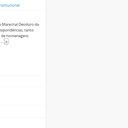
nstitucional
ao Marechal Deodoro da
espondências, tanto
lém de homenagens
o
...
»