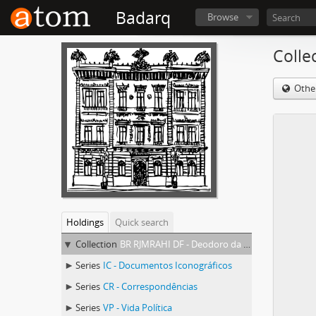
Badarq
Browse
Colle
Othe
Holdings
Quick search
Collection
BR RJMRAHI DF - Deodoro da Fonseca
Series
IC - Documentos Iconográficos
Series
CR - Correspondências
Series
VP - Vida Política