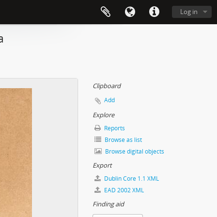
Log in
a
Clipboard
Add
Explore
Reports
Browse as list
Browse digital objects
Export
Dublin Core 1.1 XML
EAD 2002 XML
Finding aid