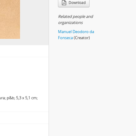
Download
Related people and
organizations
Manuel Deodoro da
Fonseca
(Creator)
ra; p&b; 5,3 x 5,1 cm;