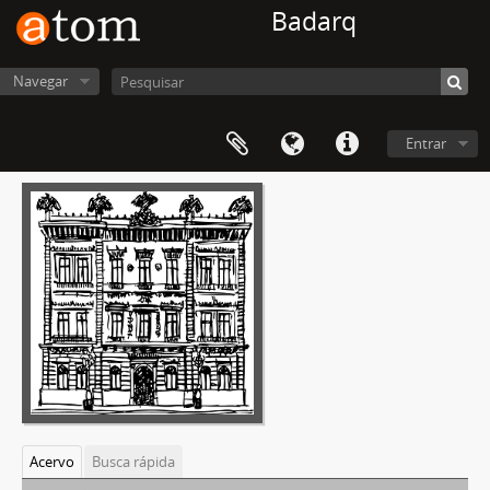
Badarq
Navegar
Entrar
Acervo
Busca rápida