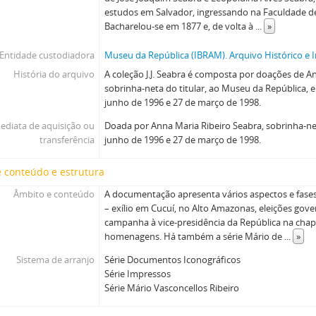
estudos em Salvador, ingressando na Faculdade de
Bacharelou-se em 1877 e, de volta à
...
»
Entidade custodiadora
Museu da República (IBRAM). Arquivo Histórico e I
História do arquivo
A coleção J.J. Seabra é composta por doações de A
sobrinha-neta do titular, ao Museu da República,
junho de 1996 e 27 de março de 1998.
ediata de aquisição ou
Doada por Anna Maria Ribeiro Seabra, sobrinha-net
transferência
junho de 1996 e 27 de março de 1998.
 conteúdo e estrutura
Âmbito e conteúdo
A documentação apresenta vários aspectos e fases 
– exílio em Cucuí, no Alto Amazonas, eleições gov
campanha à vice-presidência da República na chap
homenagens. Há também a série Mário de
...
»
Sistema de arranjo
Série Documentos Iconográficos
Série Impressos
Série Mário Vasconcellos Ribeiro