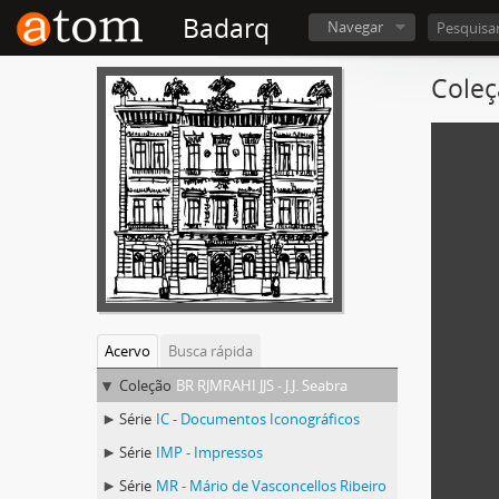
Badarq
Navegar
Coleç
Acervo
Busca rápida
Coleção
BR RJMRAHI JJS - J.J. Seabra
Série
IC - Documentos Iconográficos
Série
IMP - Impressos
Série
MR - Mário de Vasconcellos Ribeiro