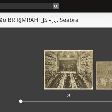
ão BR RJMRAHI JJS - J.J. Seabra
01