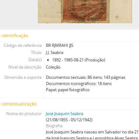
 identificação
Código de referência
BR RJMRAHI JJS
Título
J.J. Seabra
Data(s)
1892 - 1985-08-21 (Produção)
Nível de descrição
Coleção
Dimensão e suporte
Documentos textuais: 86 itens; 143 páginas
Documentos iconográficos: 18 itens
Papel; papel fotográfico
 contextualização
Nome do produtor
José Joaquim Seabra
(21/08/1855 - 05/12/1942)
Biografia
José Joaquim Seabra nasceu em Salvador no dia 21 
de José Joaquim Seabra e Leopoldina Alves Seabra,