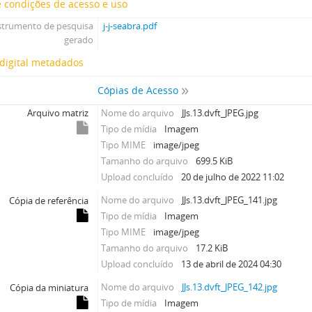
 condições de acesso e uso
strumento de pesquisa
j-j-seabra.pdf
gerado
digital metadados
Cópias de Acesso
Arquivo matriz
Nome do arquivo
JJs.13.dvft_JPEG.jpg
Tipo de mídia
Imagem
Tipo MIME
image/jpeg
Tamanho do arquivo
699.5 KiB
Upload concluído
20 de julho de 2022 11:02
Nome do arquivo
JJs.13.dvft_JPEG_141.jpg
Cópia de referência
Tipo de mídia
Imagem
Tipo MIME
image/jpeg
Tamanho do arquivo
17.2 KiB
Upload concluído
13 de abril de 2024 04:30
Nome do arquivo
JJs.13.dvft_JPEG_142.jpg
Cópia da miniatura
Tipo de mídia
Imagem