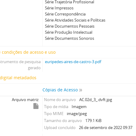
Série Trajetória Profissional
Série Impressos
Série Correspondência
Série Atividades Sociais e Políticas
Série Documentos Pessoais
Série Produção Intelectual
Série Documentos Sonoros
 condições de acesso e uso
strumento de pesquisa
euripedes-aires-de-castro-3.pdf
gerado
digital metadados
Cópias de Acesso
Arquivo matriz
Nome do arquivo
AC.02d_3_.dvft.jpg
Tipo de mídia
Imagem
Tipo MIME
image/jpeg
Tamanho do arquivo
179.1 KiB
Upload concluído
26 de setembro de 2022 09:37