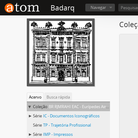
Badarq
Navegar
Coleç
Acervo
Busca rápida
Coleção
BR RJMRAHI EAC - Eurípedes Aires de Castro
Série
IC - Documentos Iconográficos
Série
TP - Trajetória Profissional
Série
IMP - Impressos