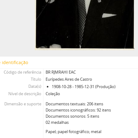
 identificação
Código de referência
BR RJMRAHI EAC
Título
Eurípedes Aires de Castro
Data(s)
1908-10-28 - 1985-12-31 (Produção)
Nível de descrição
Coleção
Dimensão e suporte
Documentos textuais: 206 itens
Documentos iconográficos: 92 itens
Documentos sonoros: 5 itens
02 medalhas
Papel; papel fotográfico; metal