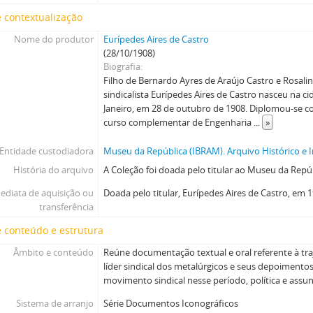
 contextualização
Nome do produtor
Eurípedes Aires de Castro
(28/10/1908)
Biografia
Filho de Bernardo Ayres de Araújo Castro e Rosalin
sindicalista Eurípedes Aires de Castro nasceu na ci
Janeiro, em 28 de outubro de 1908. Diplomou-se com
curso complementar de Engenharia
...
»
Entidade custodiadora
Museu da República (IBRAM). Arquivo Histórico e I
História do arquivo
A Coleção foi doada pelo titular ao Museu da Repú
ediata de aquisição ou
Doada pelo titular, Eurípedes Aires de Castro, em 1
transferência
 conteúdo e estrutura
Âmbito e conteúdo
Reúne documentação textual e oral referente à tra
líder sindical dos metalúrgicos e seus depoimento
movimento sindical nesse período, política e assun
Sistema de arranjo
Série Documentos Iconográficos