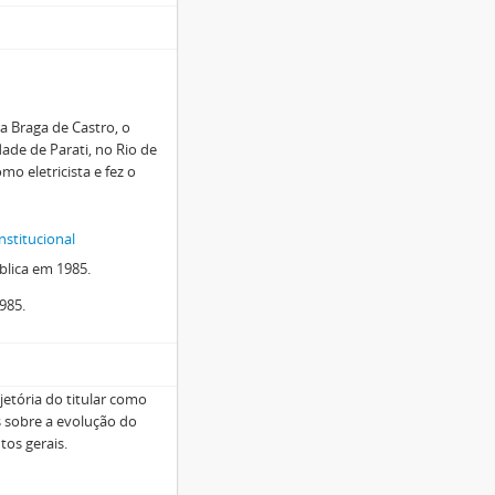
a Braga de Castro, o
dade de Parati, no Rio de
o eletricista e fez o
nstitucional
blica em 1985.
985.
jetória do titular como
s sobre a evolução do
tos gerais.