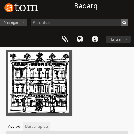
Badarq
Navegar
Entrar
Acervo
Busca rápida