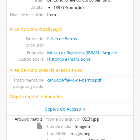
Título
Dr. Curio, chefe do Corpo Sanitario
Data(s)
1897 (Produção)
Nível de descrição
Item
Área de contextualização
Nome do
Flávio de Barros
produtor
Entidade
Museu da República (IBRAM). Arquivo
custodiadora
Histórico e Institucional
Área de condições de acesso e uso
Instrumento de
canudos-flavio-de-barros.pdf
pesquisa gerado
Objeto digital metadados
Cópias de Acesso
Arquivo matriz
Nome do arquivo
02.31.jpg
Tipo de mídia
Imagem
Tipo MIME
image/jpeg