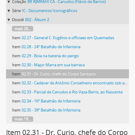
Coleção
BR RJMRAHI CA - Canudos (Flávio de Barros)
Série
IC - Documentos Iconográficos
Dossiê
002 - Álbum 2
mais 26...
Item
02.27 - General C. Eugênio e officiaes em Queimadas
Item
02.28 - 24º Batalhão de Infanteria
Item
02.29 - Boia na bateria do perigo
Item
02.30 - Major Marra em sua barraca
Item
02.31 - Dr. Curio, chefe do Corpo Sanitario
Item
02.32 - Cadáver de Antônio Conselheiro encontrado sob as ruínas da Igreja Nova
Item
02.33 - Parcial de Canudos e Rio Vaza-Barris, ao Nascente
Item
02.34 - 16º Batalhão de Infanteria
Item
02.35 - 39º Batalhão de Infanteria
mais 19...
Item 02.31 - Dr. Curio, chefe do Corpo