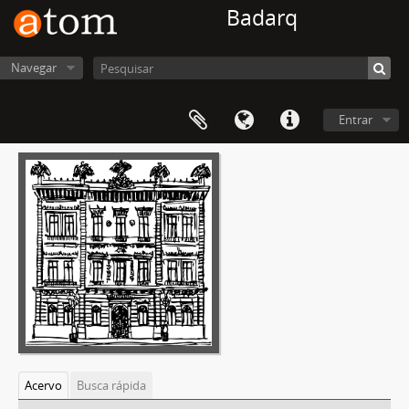
Badarq
Navegar
Entrar
Acervo
Busca rápida