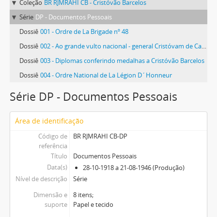
Coleção
BR RJMRAHI CB - Cristóvão Barcelos
Série
DP - Documentos Pessoais
Dossiê
001 - Ordre de La Brigade nº 48
Dossiê
002 - Ao grande vulto nacional - general Cristóvam de Castro Barcellos
Dossiê
003 - Diplomas conferindo medalhas a Cristóvão Barcelos
Dossiê
004 - Ordre National de La Légion D´Honneur
Série DP - Documentos Pessoais
Área de identificação
Código de
BR RJMRAHI CB-DP
referência
Título
Documentos Pessoais
Data(s)
28-10-1918 a 21-08-1946 (Produção)
Nível de descrição
Série
Dimensão e
8 itens;
suporte
Papel e tecido