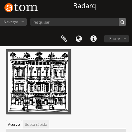
Badarq
Navegar
Entrar
Acervo
Busca rápida