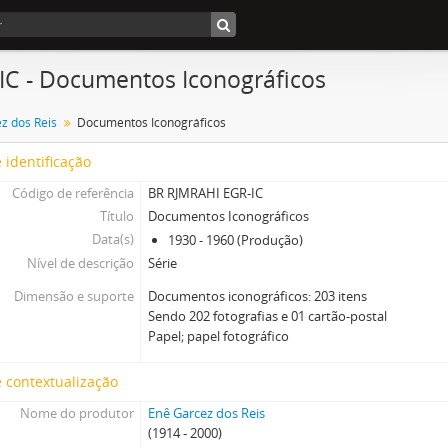
 IC - Documentos Iconográficos
z dos Reis
Documentos Iconográficos
 identificação
Código de referência
BR RJMRAHI EGR-IC
Título
Documentos Iconográficos
Data(s)
1930 - 1960 (Produção)
Nível de descrição
Série
Dimensão e suporte
Documentos iconográficos: 203 itens
Sendo 202 fotografias e 01 cartão-postal
Papel; papel fotográfico
 contextualização
Nome do produtor
Enê Garcez dos Reis
(1914 - 2000)