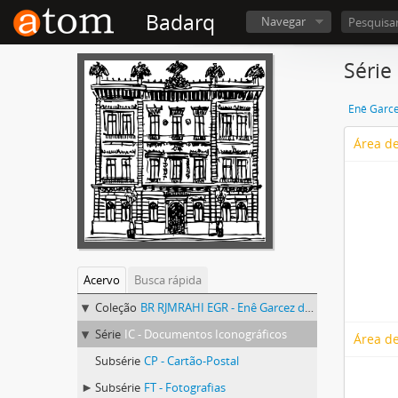
Badarq
Navegar
Série
Enê Garce
Área de
Acervo
Busca rápida
Coleção
BR RJMRAHI EGR - Enê Garcez dos Reis
Série
IC - Documentos Iconográficos
Área de
Subsérie
CP - Cartão-Postal
Subsérie
FT - Fotografias