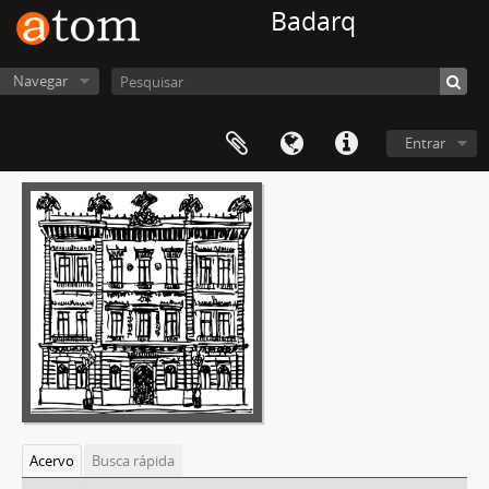
Badarq
Navegar
Entrar
Acervo
Busca rápida