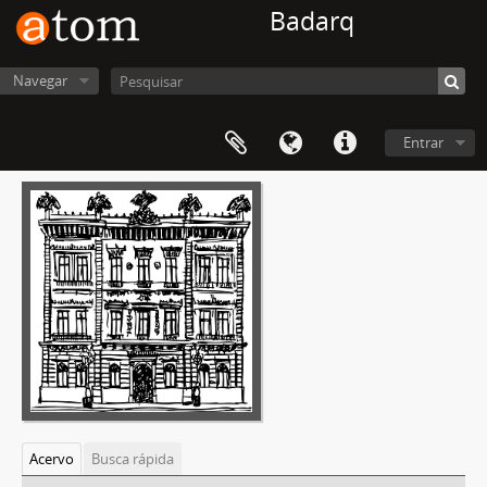
Badarq
Navegar
Entrar
Acervo
Busca rápida