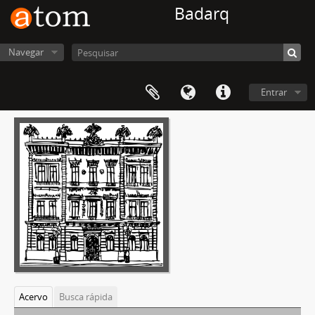
Badarq
Navegar
Entrar
Acervo
Busca rápida