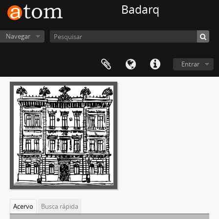
Badarq
Navegar
Entrar
Acervo
Busca rápida