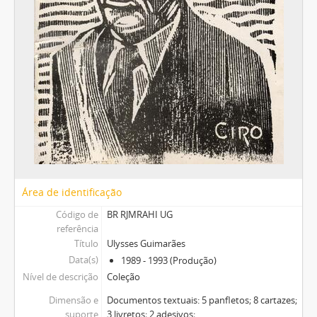
Área de identificação
Código de
BR RJMRAHI UG
referência
Título
Ulysses Guimarães
Data(s)
1989 - 1993 (Produção)
Nível de descrição
Coleção
Dimensão e
Documentos textuais: 5 panfletos; 8 cartazes;
suporte
3 livretos; 2 adesivos;