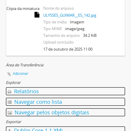
Nome do arquivo
Cópia da miniatura
ULYSSES_GUIMAR__ES_142.jpg
Tipo de mídia
Imagem
Tipo MIME
image/jpeg
Tamanho do arquivo
34.2 KiB
Upload concluído
17 de outubro de 2025 11:00
Área de Transferência
Adicionar
Explorar
Relatórios
Navegar como lista
Navegar pelos objetos digitais
Exportar
Dublin Core 1.1 XML