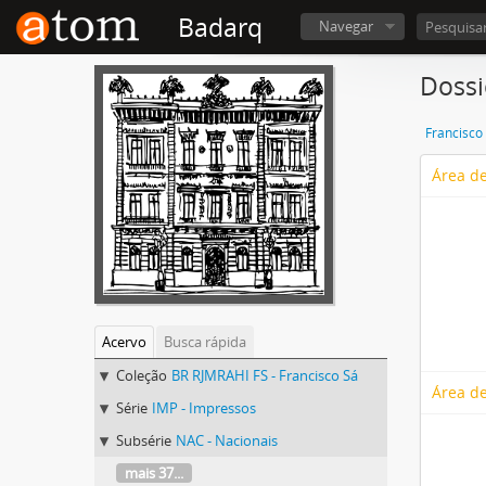
Badarq
Navegar
Dossi
Francisco
Área de
Acervo
Busca rápida
Coleção
BR RJMRAHI FS - Francisco Sá
Área de
Série
IMP - Impressos
Subsérie
NAC - Nacionais
mais 37...