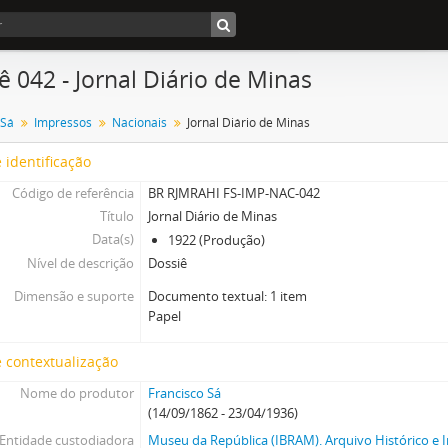
ê 042 - Jornal Diário de Minas
 Sá
Impressos
Nacionais
Jornal Diário de Minas
 identificação
Código de referência
BR RJMRAHI FS-IMP-NAC-042
Título
Jornal Diário de Minas
Data(s)
1922 (Produção)
Nível de descrição
Dossiê
Dimensão e suporte
Documento textual: 1 item
Papel
 contextualização
Nome do produtor
Francisco Sá
(14/09/1862 - 23/04/1936)
Entidade custodiadora
Museu da República (IBRAM). Arquivo Histórico e I