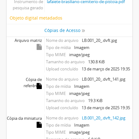
Instrumento de
lafaiete-brasiliano-cemiterio-de-pistoia.pdf
pesquisa gerado
Objeto digital metadados
Cópias de Acesso
Arquivo matriz
Nome do arquivo
LB.001_20_.dvft.jpg
Tipo de mídia
Imagem
Tipo MIME
image/jpeg
Tamanho do arquivo
130.8 KiB
Upload concluído
13 de março de 2025 19:35
Nome do arquivo
LB.001_20_.dvft_141.jpg
Cópia de
referência
Tipo de mídia
Imagem
Tipo MIME
image/jpeg
Tamanho do arquivo
19.3 KiB
Upload concluído
13 de março de 2025 19:35
Nome do arquivo
LB.001_20_.dvft_142.jpg
Cópia da miniatura
Tipo de mídia
Imagem
Tipo MIME
image/jpeg