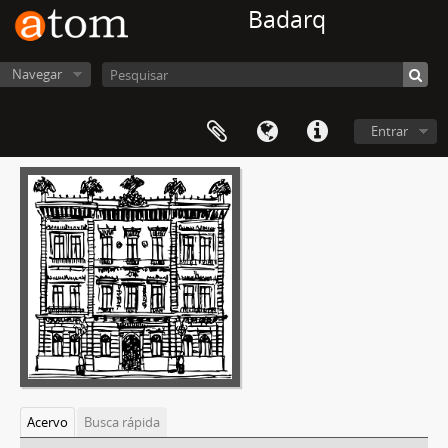
Badarq
Navegar
Entrar
Acervo
Busca rápida