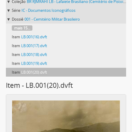
Coleção
BR RJMRAHI LB - Lafaiete Brasiliano (Cemitério de Pistoia)
Série
IC - Documentos Iconográficos
Dossiê
001 - Cemitério Militar Brasileiro
mais 15...
Item
LB.001(16).dvft
Item
LB.001(17).dvft
Item
LB.001(18).dvft
Item
LB.001(19).dvft
Item
LB.001(20).dvft
Item - LB.001(20).dvft