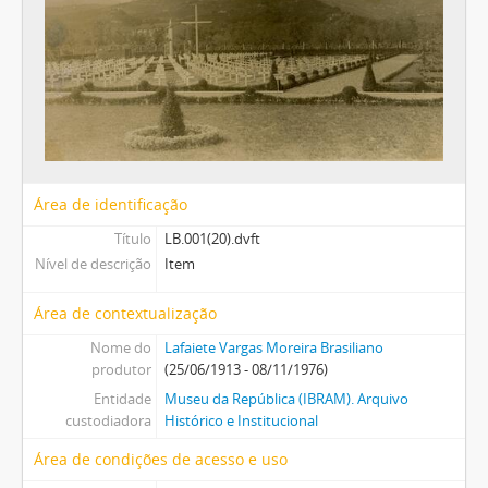
Área de identificação
Título
LB.001(20).dvft
Nível de descrição
Item
Área de contextualização
Nome do
Lafaiete Vargas Moreira Brasiliano
produtor
(25/06/1913 - 08/11/1976)
Entidade
Museu da República (IBRAM). Arquivo
custodiadora
Histórico e Institucional
Área de condições de acesso e uso