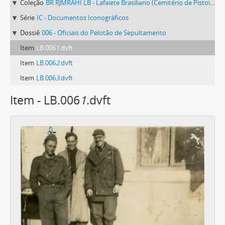
Coleção
BR RJMRAHI LB - Lafaiete Brasiliano (Cemitério de Pistoia)
Série
IC - Documentos Iconográficos
Dossiê
006 - Oficiais do Pelotão de Sepultamento
Item
LB.006
1
.dvft
Item
LB.006
2
.dvft
Item
LB.006
3
.dvft
Item - LB.006
1
.dvft