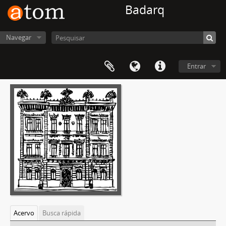
Badarq
Navegar
Entrar
Acervo
Busca rápida