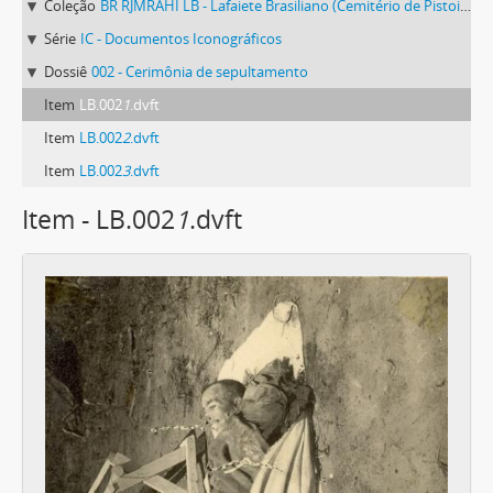
Coleção
BR RJMRAHI LB - Lafaiete Brasiliano (Cemitério de Pistoia)
Série
IC - Documentos Iconográficos
Dossiê
002 - Cerimônia de sepultamento
Item
LB.002
1
.dvft
Item
LB.002
2
.dvft
Item
LB.002
3
.dvft
Item - LB.002
1
.dvft