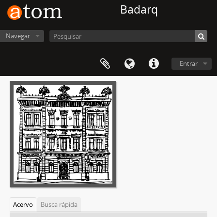
Badarq
Navegar
Entrar
Acervo
Busca rápida