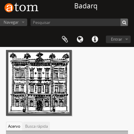
Badarq
Navegar
Entrar
Acervo
Busca rápida