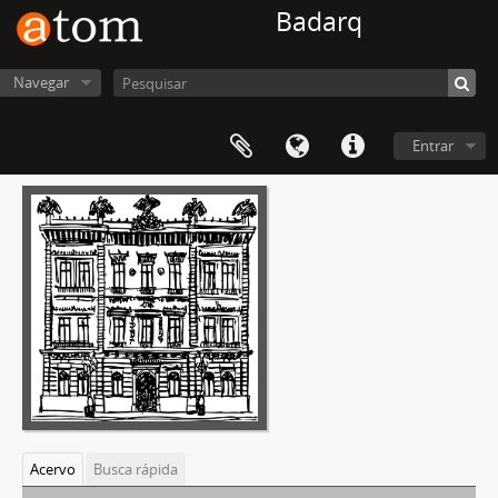
Badarq
Navegar
Entrar
Acervo
Busca rápida