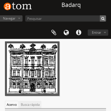
Badarq
Navegar
Entrar
Acervo
Busca rápida