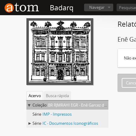
Badarq
Navegar
Relat
Enê Ga
Não ex
Cance
Acervo
Busca rápida
Coleção
BR RJMRAHI EGR - Enê Garcez dos Reis
Série
IMP - Impressos
Série
IC - Documentos Iconográficos