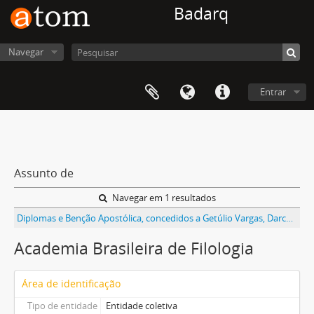
Badarq
Navegar
Entrar
Assunto de
Navegar em 1 resultados
Diplomas e Benção Apostólica, concedidos a Getúlio Vargas, Darcy Vargas e Getúlio Vargas Filho, entre outros
Academia Brasileira de Filologia
Área de identificação
Tipo de entidade
Entidade coletiva