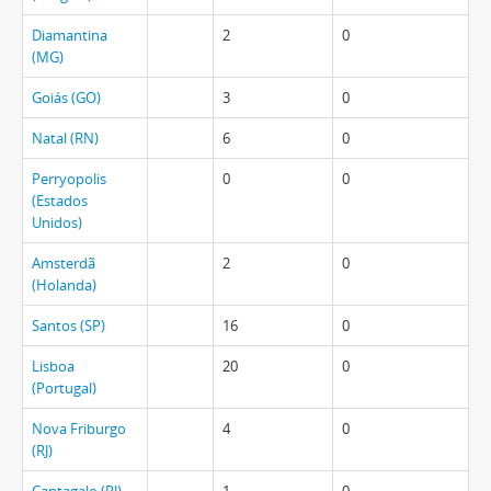
Diamantina
2
0
(MG)
Goiás (GO)
3
0
Natal (RN)
6
0
Perryopolis
0
0
(Estados
Unidos)
Amsterdã
2
0
(Holanda)
Santos (SP)
16
0
Lisboa
20
0
(Portugal)
Nova Friburgo
4
0
(RJ)