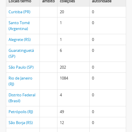
Locais termo
âmbito
coleções
autoridade
Curitiba (PR)
20
0
Santo Tomé
1
0
(Argentina)
Alegrete (RS)
1
0
Guaratinguetá
6
0
(SP)
São Paulo (SP)
202
0
Rio de Janeiro
1084
0
(RJ)
Distrito Federal
4
0
(Brasil)
Petrópolis (RJ)
49
0
São Borja (RS)
12
0