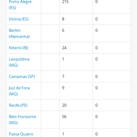
Porto Alegre
215
0
(RS)
Vitória (ES)
8
0
Berlim
6
0
(Alemanha)
Niterói (RJ)
24
0
Leopoldina
1
0
(MG)
Campinas (SP)
7
0
Juiz de Fora
9
0
(MG)
Recife (PE)
20
0
Belo Horizonte
56
0
(MG)
Passa Quatro
1
0