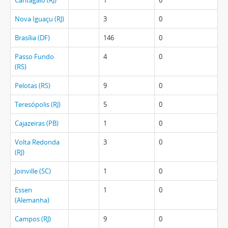
Cantagalo (RJ)
1
0
Nova Iguaçu (RJ)
3
0
Brasília (DF)
146
0
Passo Fundo
4
0
(RS)
Pelotas (RS)
9
0
Teresópolis (RJ)
5
0
Cajazeiras (PB)
1
0
Volta Redonda
3
0
(RJ)
Joinville (SC)
1
0
Essen
1
0
(Alemanha)
Campos (RJ)
9
0