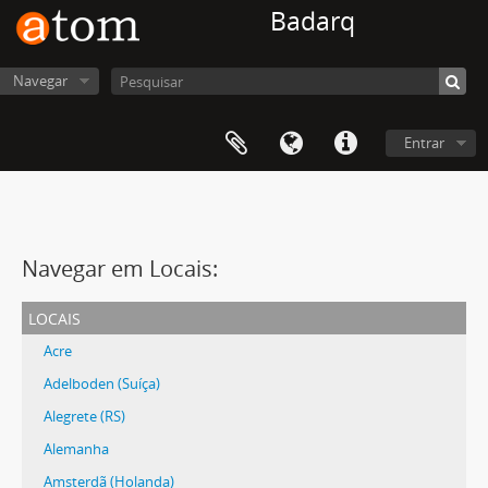
Badarq
Navegar
Entrar
Navegar em Locais:
locais
Acre
Adelboden (Suíça)
Alegrete (RS)
Alemanha
Amsterdã (Holanda)