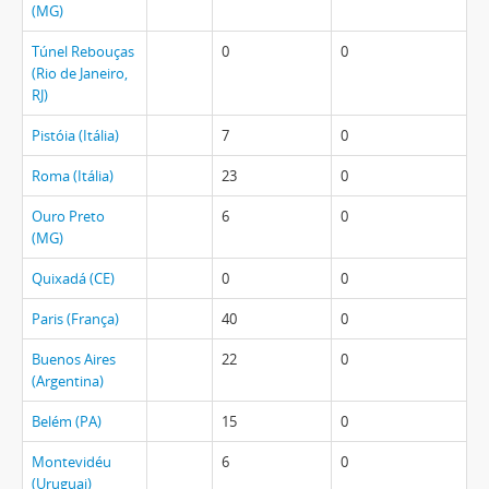
(MG)
Túnel Rebouças
0
0
(Rio de Janeiro,
RJ)
Pistóia (Itália)
7
0
Roma (Itália)
23
0
Ouro Preto
6
0
(MG)
Quixadá (CE)
0
0
Paris (França)
40
0
Buenos Aires
22
0
(Argentina)
Belém (PA)
15
0
Montevidéu
6
0
(Uruguai)