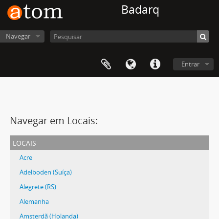
Badarq
Navegar
Entrar
Navegar em Locais:
locais
Acre
Adelboden (Suíça)
Alegrete (RS)
Alemanha
Amsterdã (Holanda)