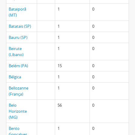
Bataiporã
1
0
(MT)
Batatais (SP)
1
0
Bauru (SP)
1
0
Beirute
1
0
(Líbano)
Belém (PA)
15
0
Bélgica
1
0
Bellozanne
1
0
(França)
Belo
56
0
Horizonte
(MG)
Bento
1
0
Gonçalves