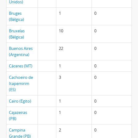
Unidos)
Bruges
1
0
(Bélgica)
Bruxelas
10
0
(Bélgica)
Buenos Aires
22
0
(Argentina)
Cáceres (MT)
1
0
Cachoeiro de
3
0
Itapemirim
(ES)
Cairo (Egito)
1
0
Cajazeiras
1
0
(PB)
Campina
2
0
Grande (PB)