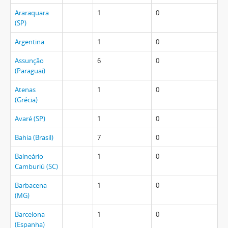
Araraquara
1
0
(SP)
Argentina
1
0
Assunção
6
0
(Paraguai)
Atenas
1
0
(Grécia)
Avaré (SP)
1
0
Bahia (Brasil)
7
0
Balneário
1
0
Camburiú (SC)
Barbacena
1
0
(MG)
Barcelona
1
0
(Espanha)