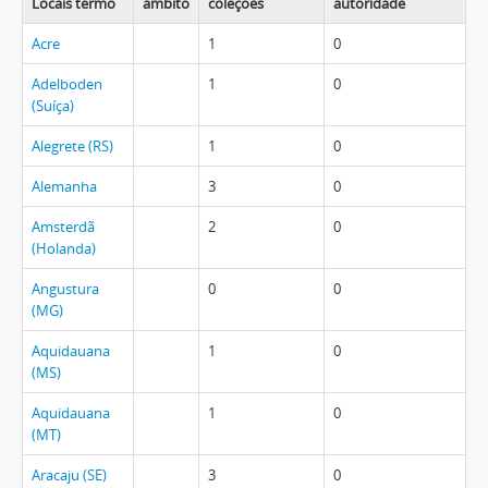
Locais termo
âmbito
coleções
autoridade
Acre
1
0
Adelboden
1
0
(Suíça)
Alegrete (RS)
1
0
Alemanha
3
0
Amsterdã
2
0
(Holanda)
Angustura
0
0
(MG)
Aquidauana
1
0
(MS)
Aquidauana
1
0
(MT)
Aracaju (SE)
3
0