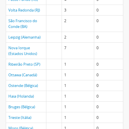
Volta Redonda (RJ)
3
0
São Francisco do
2
0
Conde (BA)
Leipzig (Alemanha)
2
0
Nova Iorque
7
0
(Estados Unidos)
Ribeirão Preto (SP)
1
0
Ottawa (Canadá)
1
0
Ostende (Bélgica)
1
0
Haia (Holanda)
1
0
Bruges (Bélgica)
1
0
Trieste (Itália)
1
0
Mons (Bélgica)
1
0