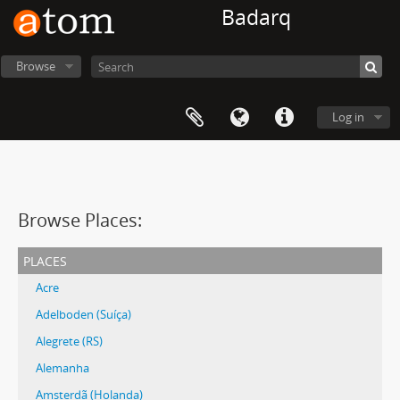
Badarq
Browse
Log in
Browse Places:
places
Acre
Adelboden (Suíça)
Alegrete (RS)
Alemanha
Amsterdã (Holanda)