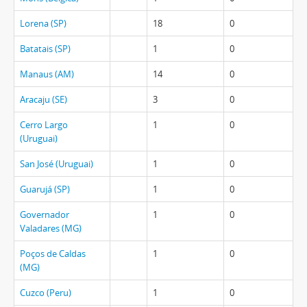
Lorena (SP)
18
0
Batatais (SP)
1
0
Manaus (AM)
14
0
Aracaju (SE)
3
0
Cerro Largo
1
0
(Uruguai)
San José (Uruguai)
1
0
Guarujá (SP)
1
0
Governador
1
0
Valadares (MG)
Poços de Caldas
1
0
(MG)
Cuzco (Peru)
1
0