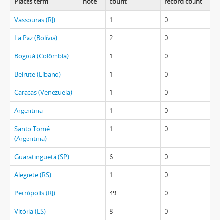
Places term
note
count
record count
Vassouras (RJ)
1
0
La Paz (Bolívia)
2
0
Bogotá (Colômbia)
1
0
Beirute (Líbano)
1
0
Caracas (Venezuela)
1
0
Argentina
1
0
Santo Tomé
1
0
(Argentina)
Guaratinguetá (SP)
6
0
Alegrete (RS)
1
0
Petrópolis (RJ)
49
0
Vitória (ES)
8
0