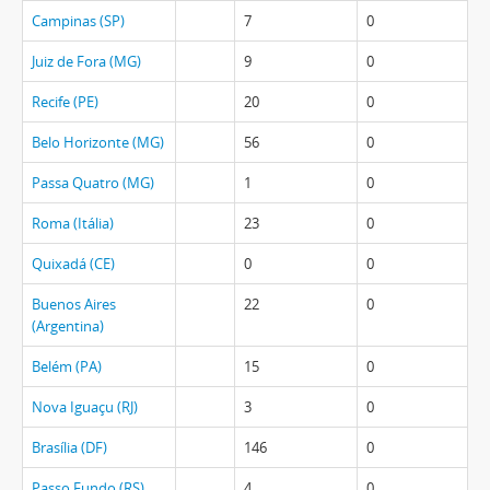
Campinas (SP)
7
0
Juiz de Fora (MG)
9
0
Recife (PE)
20
0
Belo Horizonte (MG)
56
0
Passa Quatro (MG)
1
0
Roma (Itália)
23
0
Quixadá (CE)
0
0
Buenos Aires
22
0
(Argentina)
Belém (PA)
15
0
Nova Iguaçu (RJ)
3
0
Brasília (DF)
146
0
Passo Fundo (RS)
4
0