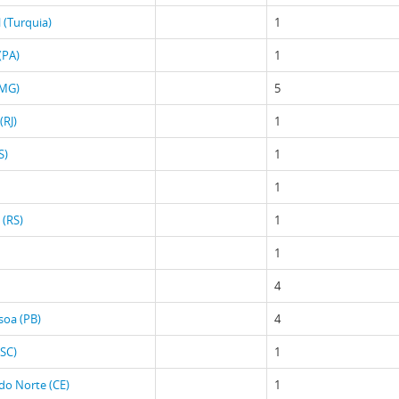
 (Turquia)
1
(PA)
1
(MG)
5
(RJ)
1
S)
1
1
 (RS)
1
1
4
soa (PB)
4
(SC)
1
 do Norte (CE)
1