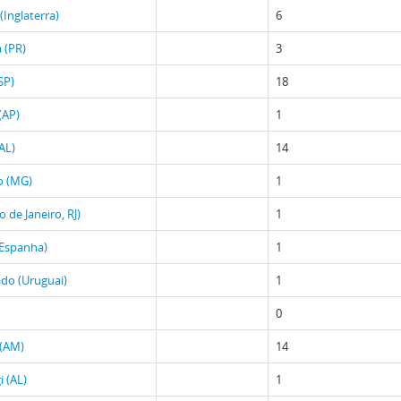
(Inglaterra)
6
 (PR)
3
SP)
18
(AP)
1
AL)
14
 (MG)
1
 de Janeiro, RJ)
1
(Espanha)
1
do (Uruguai)
1
0
(AM)
14
 (AL)
1