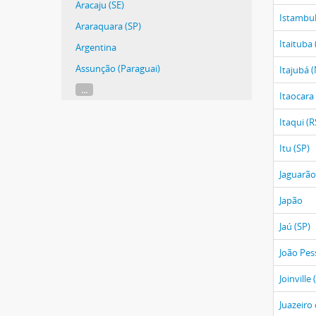
Aracaju (SE)
Istambul
Araraquara (SP)
Itaituba 
Argentina
Assunção (Paraguai)
Itajubá 
...
Itaocara 
Itaqui (R
Itu (SP)
Jaguarão
Japão
Jaú (SP)
João Pes
Joinville 
Juazeiro