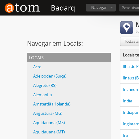
Badarq
Navegar
L
Todas a
Navegar em Locais:
Locais t
locais
Ilha de P
Acre
Adelboden (Suíça)
Ilhéus (B
Alegrete (RS)
Incheon 
Alemanha
Índia
Amsterdã (Holanda)
Indiapor
Angustura (MG)
Aquidauana (MS)
Inglater
Aquidauana (MT)
Irã