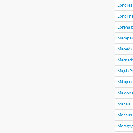
Londres 
Londrina
Lorena (
Macapá 
Maceió (
Machado
Magé (Rio
Málaga 
Maldona
manau
Manaus 
Maragogi