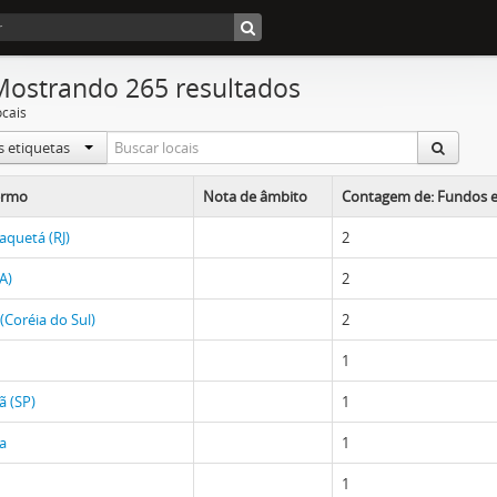
Mostrando 265 resultados
ocais
s etiquetas
ermo
Nota de âmbito
Contagem de: Fundos e
aquetá (RJ)
2
A)
2
(Coréia do Sul)
2
1
ã (SP)
1
ra
1
1