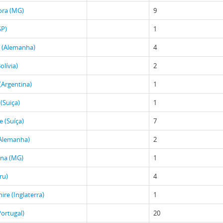
Fora (MG)
9
SP)
1
 (Alemanha)
4
olívia)
2
 (Argentina)
1
(Suiça)
1
 (Suíça)
7
(Alemanha)
2
ina (MG)
1
ru)
4
ire (Inglaterra)
1
Portugal)
20