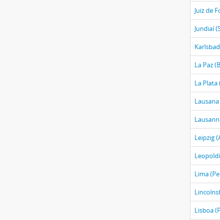
Juiz de 
Jundiaí (
Karlsbad
La Paz (B
La Plata
Lausana 
Lausanne
Leipzig 
Leopold
Lima (Pe
Lincolnsh
Lisboa (