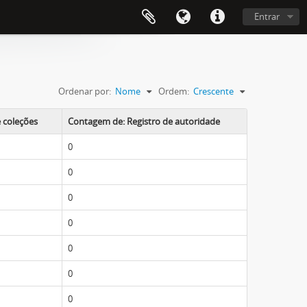
Entrar
Ordenar por:
Nome
Ordem:
Crescente
 coleções
Contagem de: Registro de autoridade
0
0
0
0
0
0
0