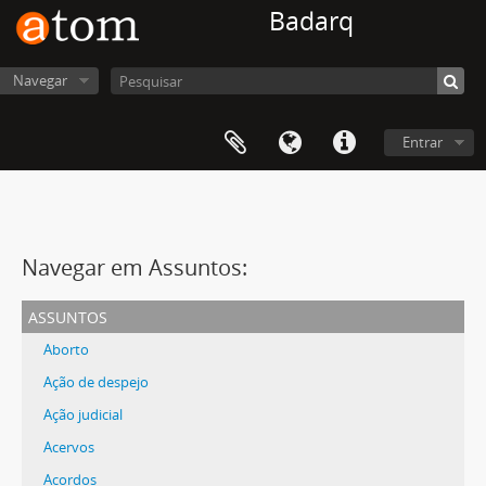
Badarq
Navegar
Entrar
Navegar em Assuntos:
assuntos
Aborto
Ação de despejo
Ação judicial
Acervos
Acordos