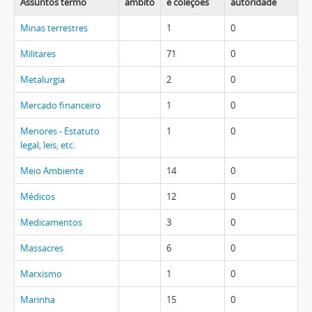
Assuntos termo
âmbito
e coleções
autoridade
Minas terrestres
1
0
Militares
71
0
Metalurgia
2
0
Mercado financeiro
1
0
Menores - Estatuto
1
0
legal, leis, etc.
Meio Ambiente
14
0
Médicos
12
0
Medicamentos
3
0
Massacres
6
0
Marxismo
1
0
Marinha
15
0