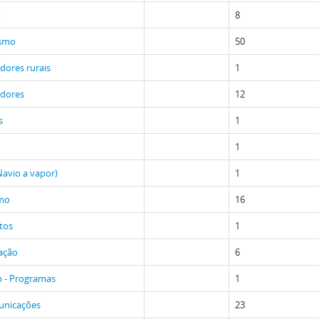
o
8
ismo
50
dores rurais
1
adores
12
s
1
1
(Navio a vapor)
1
smo
16
tos
1
zação
6
o - Programas
1
unicações
23