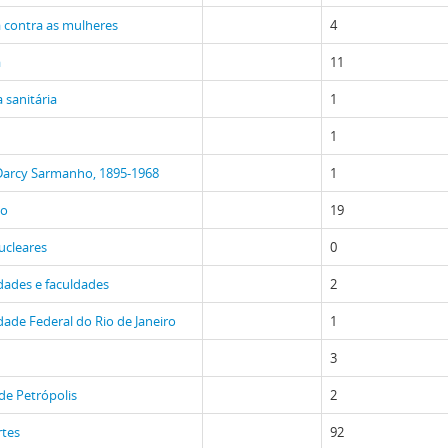
a contra as mulheres
4
a
11
a sanitária
1
1
Darcy Sarmanho, 1895-1968
1
ão
19
ucleares
0
dades e faculdades
2
dade Federal do Rio de Janeiro
1
3
de Petrópolis
2
rtes
92