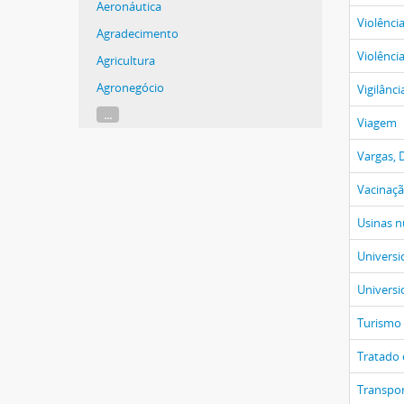
Aeronáutica
Violênci
Agradecimento
Violênci
Agricultura
Agronegócio
Vigilânci
...
Viagem
Vargas, 
Vacinaç
Usinas n
Universi
Universi
Turismo
Tratado 
Transpo