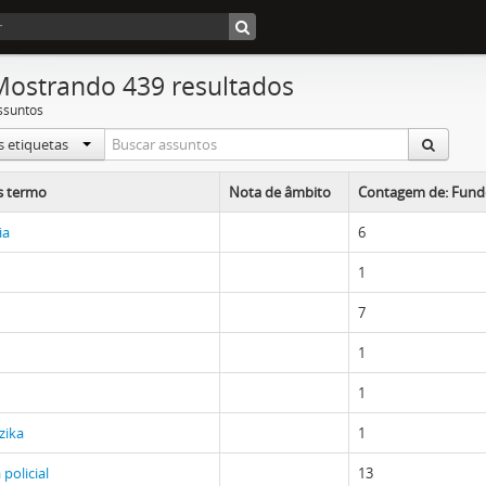
Mostrando 439 resultados
ssuntos
s etiquetas
s termo
Nota de âmbito
Contagem de: Fundo
ia
6
1
7
1
1
zika
1
 policial
13