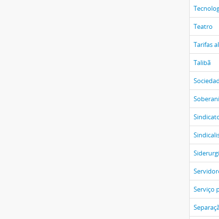
Tecnolog
Teatro
Tarifas a
Talibã
Sociedad
Soberan
Sindicat
Sindical
Siderurg
Servidor
Serviço 
Separaçã