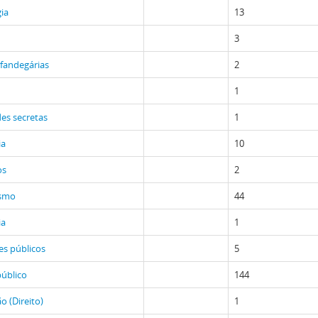
ia
13
3
lfandegárias
2
1
es secretas
1
ia
10
os
2
ismo
44
ia
1
es públicos
5
público
144
o (Direito)
1