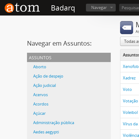
Badarq
Navegar
A
Todas a
Navegar em Assuntos:
Assunto
assuntos
Xenofob
Aborto
Ação de despejo
Xadrez
Ação judicial
Voto
Acervos
Votação
Acordos
Voleibol
Açúcar
Administração pública
Vírus da 
Aedes aegypti
Violência