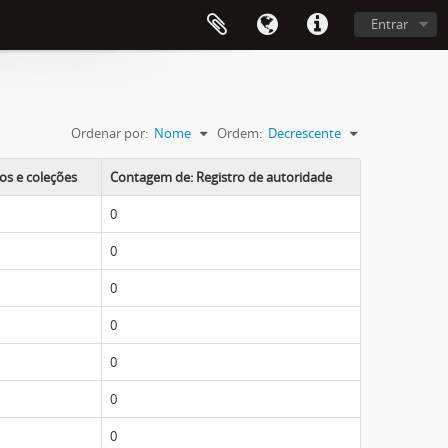
Entrar
Ordenar por:
Nome
Ordem:
Decrescente
s e coleções
Contagem de: Registro de autoridade
0
0
0
0
0
0
0