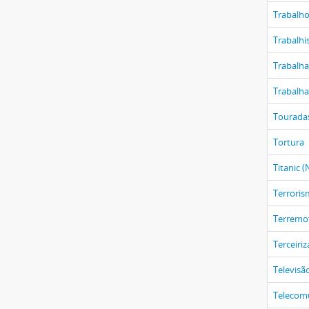
Trabalh
Trabalh
Trabalha
Trabalh
Tourada
Tortura
Titanic 
Terrori
Terremo
Terceiri
Televisã
Telecom