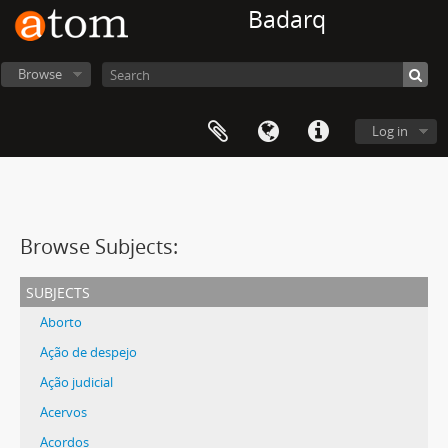
Badarq
Browse
Log in
Browse Subjects:
subjects
Aborto
Ação de despejo
Ação judicial
Acervos
Acordos