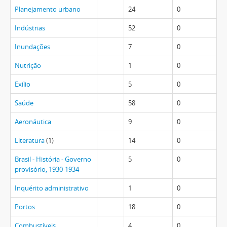
Planejamento urbano
24
0
Indústrias
52
0
Inundações
7
0
Nutrição
1
0
Exílio
5
0
Saúde
58
0
Aeronáutica
9
0
Literatura
(1)
14
0
Brasil - História - Governo
5
0
provisório, 1930-1934
Inquérito administrativo
1
0
Portos
18
0
Combustíveis
4
0