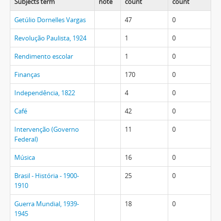
Subjects term
note
count
count
Getúlio Dornelles Vargas
47
0
Revolução Paulista, 1924
1
0
Rendimento escolar
1
0
Finanças
170
0
Independência, 1822
4
0
Café
42
0
Intervenção (Governo
11
0
Federal)
Música
16
0
Brasil - História - 1900-
25
0
1910
Guerra Mundial, 1939-
18
0
1945