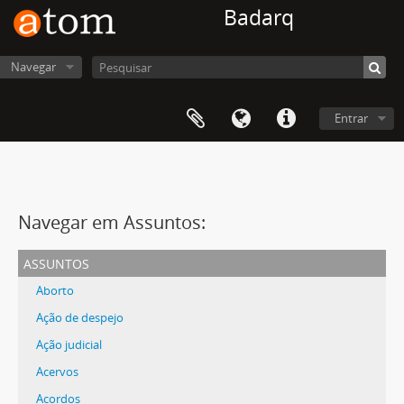
Badarq
Navegar
Entrar
Navegar em Assuntos:
assuntos
Aborto
Ação de despejo
Ação judicial
Acervos
Acordos