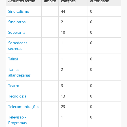
Assuntos termo
âmbito
coleções
autoridade
Sindicalismo
44
0
Sindicatos
2
0
Soberania
10
0
Sociedades
1
0
secretas
Talibã
1
0
Tarifas
2
0
alfandegárias
Teatro
3
0
Tecnologia
13
0
Telecomunicações
23
0
Televisão -
1
0
Programas