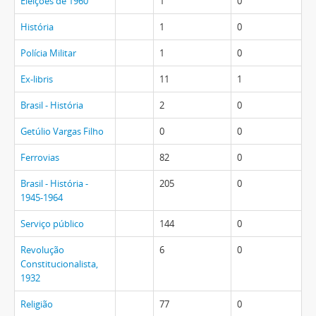
Eleições de 1960
1
0
História
1
0
Polícia Militar
1
0
Ex-libris
11
1
Brasil - História
2
0
Getúlio Vargas Filho
0
0
Ferrovias
82
0
Brasil - História -
205
0
1945-1964
Serviço público
144
0
Revolução
6
0
Constitucionalista,
1932
Religião
77
0