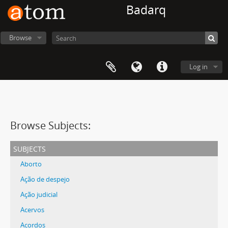
Badarq
Browse
Log in
Browse Subjects:
subjects
Aborto
Ação de despejo
Ação judicial
Acervos
Acordos