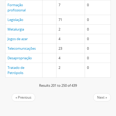
Formação
7
0
profissional
Legislação
71
0
Metalurgia
2
0
Jogos de azar
4
0
Telecomunicações
23
0
Desapropriação
4
0
Tratado de
2
0
Petrópolis
Results 201 to 250 of 439
« Previous
Next »