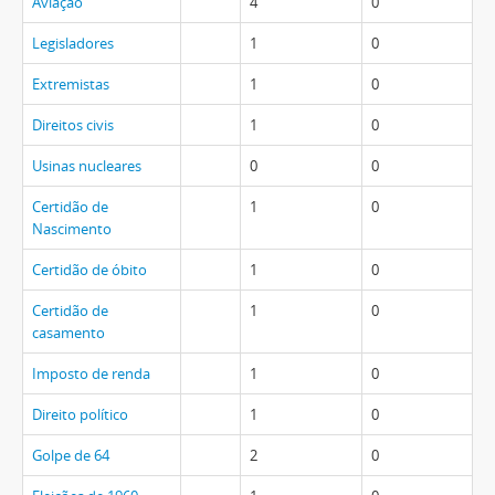
Aviação
4
0
Legisladores
1
0
Extremistas
1
0
Direitos civis
1
0
Usinas nucleares
0
0
Certidão de
1
0
Nascimento
Certidão de óbito
1
0
Certidão de
1
0
casamento
Imposto de renda
1
0
Direito político
1
0
Golpe de 64
2
0