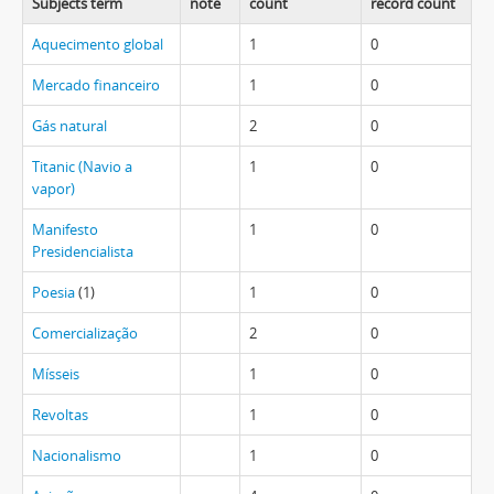
Subjects term
note
count
record count
Aquecimento global
1
0
Mercado financeiro
1
0
Gás natural
2
0
Titanic (Navio a
1
0
vapor)
Manifesto
1
0
Presidencialista
Poesia
(1)
1
0
Comercialização
2
0
Mísseis
1
0
Revoltas
1
0
Nacionalismo
1
0