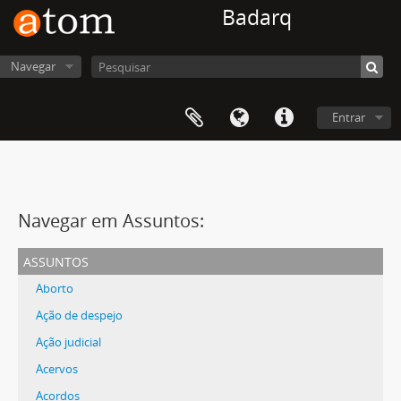
Badarq
Navegar
Entrar
Navegar em Assuntos:
assuntos
Aborto
Ação de despejo
Ação judicial
Acervos
Acordos