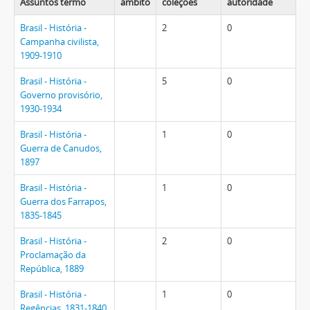
Assuntos termo
âmbito
coleções
autoridade
Brasil - História -
2
0
Campanha civilista,
1909-1910
Brasil - História -
5
0
Governo provisório,
1930-1934
Brasil - História -
1
0
Guerra de Canudos,
1897
Brasil - História -
1
0
Guerra dos Farrapos,
1835-1845
Brasil - História -
2
0
Proclamação da
República, 1889
Brasil - História -
1
0
Regências, 1831-1840