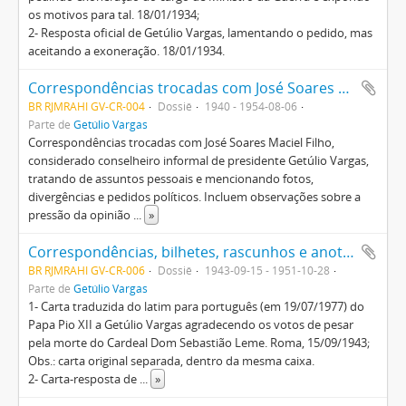
os motivos para tal. 18/01/1934;
2- Resposta oficial de Getúlio Vargas, lamentando o pedido, mas
aceitando a exoneração. 18/01/1934.
Correspondências trocadas com José Soares Maciel Filho tratando de assuntos pessoais e mencionando fotos, divergências e pedidos políticos
BR RJMRAHI GV-CR-004
Dossiê
1940 - 1954-08-06
Parte de
Getúlio Vargas
Correspondências trocadas com José Soares Maciel Filho,
considerado conselheiro informal de presidente Getúlio Vargas,
tratando de assuntos pessoais e mencionando fotos,
divergências e pedidos políticos. Incluem observações sobre a
pressão da opinião
...
»
Correspondências, bilhetes, rascunhos e anotações diversas de Getúlio Vargas, algumas incompletas, sobre assuntos pessoais e políticos
BR RJMRAHI GV-CR-006
Dossiê
1943-09-15 - 1951-10-28
Parte de
Getúlio Vargas
1- Carta traduzida do latim para português (em 19/07/1977) do
Papa Pio XII a Getúlio Vargas agradecendo os votos de pesar
pela morte do Cardeal Dom Sebastião Leme. Roma, 15/09/1943;
Obs.: carta original separada, dentro da mesma caixa.
2- Carta-resposta de
...
»