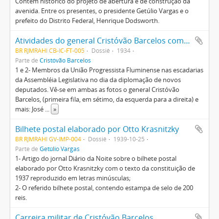
Contém histórico do projeto de abertura e de construção da
avenida. Entre os presentes, o presidente Getúlio Vargas e o
prefeito do Distrito Federal, Henrique Dodsworth.
Atividades do general Cristóvão Barcelos como deputado federal e membro da Assembléia Constituinte de 1934
BR RJMRAHI CB-IC-FT-005
Dossiê
1934
Parte de
Cristóvão Barcelos
1 e 2- Membros da União Progressista Fluminense nas escadarias
da Assembléia Legislativa no dia da diplomação de novos
deputados. Vê-se em ambas as fotos o general Cristóvão
Barcelos, (primeira fila, em sétimo, da esquerda para a direita) e
mais: José
...
»
Bilhete postal elaborado por Otto Krasnitzky
BR RJMRAHI GV-IMP-004
Dossiê
1939-10-25
Parte de
Getúlio Vargas
1- Artigo do jornal Diário da Noite sobre o bilhete postal
elaborado por Otto Krasnitzky com o texto da constituição de
1937 reproduzido em letras minúsculas;
2- O referido bilhete postal, contendo estampa de selo de 200
reis.
Carreira militar de Cristóvão Barcelos