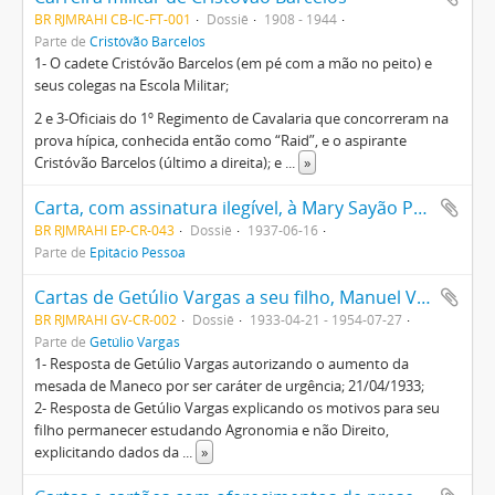
BR RJMRAHI CB-IC-FT-001
Dossiê
1908 - 1944
Parte de
Cristóvão Barcelos
1- O cadete Cristóvão Barcelos (em pé com a mão no peito) e
seus colegas na Escola Militar;
2 e 3-Oficiais do 1º Regimento de Cavalaria que concorreram na
prova hípica, conhecida então como “Raid”, e o aspirante
Cristóvão Barcelos (último a direita); e
...
»
Carta, com assinatura ilegível, à Mary Sayão Pessoa, esposa de Epitácio Pessoa, pedindo sua recomendação ao Embaixador J. Bonifácio e enviando a Revista Ilustração
BR RJMRAHI EP-CR-043
Dossiê
1937-06-16
Parte de
Epitácio Pessoa
Cartas de Getúlio Vargas a seu filho, Manuel Vargas (Maneco), contendo observações relativas a assuntos pessoais e a comentários sobre questões políticas do Estado do Rio Grande do Sul
BR RJMRAHI GV-CR-002
Dossiê
1933-04-21 - 1954-07-27
Parte de
Getúlio Vargas
1- Resposta de Getúlio Vargas autorizando o aumento da
mesada de Maneco por ser caráter de urgência; 21/04/1933;
2- Resposta de Getúlio Vargas explicando os motivos para seu
filho permanecer estudando Agronomia e não Direito,
explicitando dados da
...
»