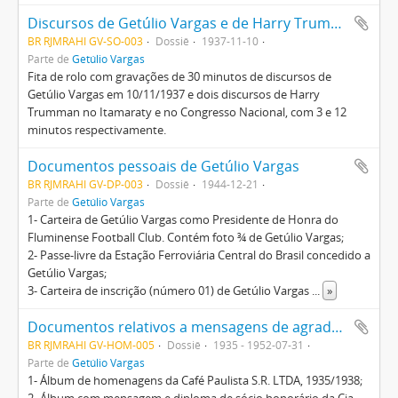
Discursos de Getúlio Vargas e de Harry Trumman
BR RJMRAHI GV-SO-003
Dossiê
1937-11-10
Parte de
Getúlio Vargas
Fita de rolo com gravações de 30 minutos de discursos de
Getúlio Vargas em 10/11/1937 e dois discursos de Harry
Trumman no Itamaraty e no Congresso Nacional, com 3 e 12
minutos respectivamente.
Documentos pessoais de Getúlio Vargas
BR RJMRAHI GV-DP-003
Dossiê
1944-12-21
Parte de
Getúlio Vargas
1- Carteira de Getúlio Vargas como Presidente de Honra do
Fluminense Football Club. Contém foto ¾ de Getúlio Vargas;
2- Passe-livre da Estação Ferroviária Central do Brasil concedido a
Getúlio Vargas;
3- Carteira de inscrição (número 01) de Getúlio Vargas
...
»
Documentos relativos a mensagens de agradecimento e de reconhecimento a Getúlio Vargas
BR RJMRAHI GV-HOM-005
Dossiê
1935 - 1952-07-31
Parte de
Getúlio Vargas
1- Álbum de homenagens da Café Paulista S.R. LTDA, 1935/1938;