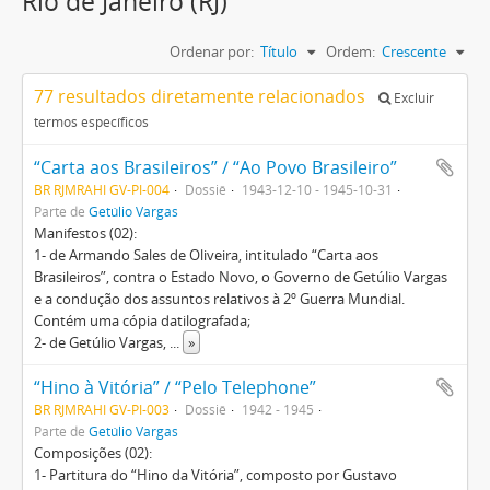
Rio de Janeiro (RJ)
Ordenar por:
Título
Ordem:
Crescente
77 resultados diretamente relacionados
Excluir
termos específicos
“Carta aos Brasileiros” / “Ao Povo Brasileiro”
BR RJMRAHI GV-PI-004
Dossiê
1943-12-10 - 1945-10-31
Parte de
Getúlio Vargas
Manifestos (02):
1- de Armando Sales de Oliveira, intitulado “Carta aos
Brasileiros”, contra o Estado Novo, o Governo de Getúlio Vargas
e a condução dos assuntos relativos à 2º Guerra Mundial.
Contém uma cópia datilografada;
2- de Getúlio Vargas,
...
»
“Hino à Vitória” / “Pelo Telephone”
BR RJMRAHI GV-PI-003
Dossiê
1942 - 1945
Parte de
Getúlio Vargas
Composições (02):
1- Partitura do “Hino da Vitória”, composto por Gustavo