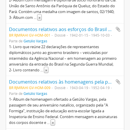
2- Álbum com mensagem e diploma de sócio honorário da Cia.
União de Santo Antônio da Paróquia de Queluz, do Estado do
Pará. Contém uma medalha com imagem de santos, 02/1940;
3- Álbum com
...
»
Documentos relativos aos esforços do Brasil contra os países totalitários em prol da solidariedade pan-americana, durante a Segunda Guerra
BR RJMRAHI GV-HOM-001
Dossiê
1942-01-15 - 1945-10-03
Parte de
Getúlio Vargas
1- Livro que reúne 22 declarações de representantes
diplomáticos junto ao governo brasileiro – veiculadas por
intermédio da Agência Nacional – em homenagem ao primeiro
aniversário da entrada do Brasil na Segunda Guerra Mundial;
2- Livro contendo
...
»
Documentos relativos às homenagens pela passagem do aniversário natalício de Getúlio Vargas
BR RJMRAHI GV-HOM-009
Dossiê
1943-04-19 - 1952-04-19
Parte de
Getúlio Vargas
1- Álbum de homenagem ofertado a Getúlio Vargas, pela
passagem de seu aniversário natalício, organizado pela “A
Formiga”, instituição de educação extra-escolar ligada a
Inspetoria de Ensino Federal. Contém mensagem e assinaturas
dos corpos docente e
...
»