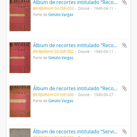
Álbum de recortes intitulado “Recortes referentes ao Sr. Getúlio Vargas em sociais”
BR RJMRAHI GV-DIP-003
Dossiê
1940-04-11
Parte de
Getúlio Vargas
Álbum de recortes intitulado “Recortes referentes ao Sr Presidente Getúlio Vargas em leis e decretos”
BR RJMRAHI GV-DIP-002
Dossiê
1940-04-11
Parte de
Getúlio Vargas
Álbum de recortes intitulado “Recortes referentes ao último levante comunista descoberto pela nossa Polícia Federal”
BR RJMRAHI GV-DIP-006
Dossiê
1940-04-27
Parte de
Getúlio Vargas
Álbum de recortes intitulado “Serviço de controle - Divisão de Imprensa - Telegramas que não tiveram curso parcial e totalmente”