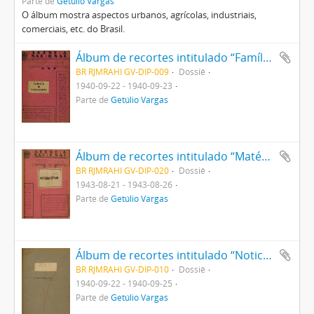
Parte de
Getúlio Vargas
O álbum mostra aspectos urbanos, agrícolas, industriais,
comerciais, etc. do Brasil.
Álbum de recortes intitulado “Família do Presidente”
BR RJMRAHI GV-DIP-009
Dossiê
1940-09-22 - 1940-09-23
Parte de
Getúlio Vargas
Álbum de recortes intitulado “Matéria vetada”
BR RJMRAHI GV-DIP-020
Dossiê
1943-08-21 - 1943-08-26
Parte de
Getúlio Vargas
Álbum de recortes intitulado “Noticiário sobre Decreto sobre a Lavoura”
BR RJMRAHI GV-DIP-010
Dossiê
1940-09-22 - 1940-09-25
Parte de
Getúlio Vargas