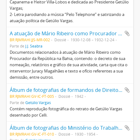
Capanema e Heitor Villa-Lobos e dedicada ao Presidente Getúlio
Vargas;
2- Letra parodiando a música “Pelo Telephone” e satirizando a
atuação política de Getúlio Vargas.
A atuação de Mário Ribeiro como Procurador da República na Bahia
BR RJMRAHI JJS-MR-002
Dossiê
1930-12-08 – 1932-12-24
Parte de
J.J. Seabra
Documentos relacionados à atuação de Mário Ribeiro como
Procurador da República na Bahia, contendo: o decreto de sua
nomeação, relatórios e gráfico de sua atividade, carta que cita o
interventor Juracy Magalhães e texto e ofício referentes a sua
demissão, entre outros.
Álbum de fotografias de formandos de Direito da Universidade do Brasil
BR RJMRAHI GV-IC-FT-005
Dossiê
1942
Parte de
Getúlio Vargas
Contém reprodução fotográfica do retrato de Getúlio Vargas
desenhado por Celli.
Álbum de fotografias do Ministério do Trabalho, Industria e Comércio oferecido a Getúlio Vargas
BR RJMRAHI GV-IC-FT-010
Dossiê
1930 - 1954