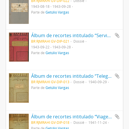
BR RJMRAHI GV-DIP-022
Dossiê
1943-08-18 - 1943-09-28
Parte de
Getúlio Vargas
Álbum de recortes intitulado “Serviço recomendado - entrevistas, artigos, tópicos e reportagens distribuídos pelo D.I.P”
BR RJMRAHI GV-DIP-021
Dossiê
1943-09-22 - 1943-09-28
Parte de
Getúlio Vargas
Álbum de recortes intitulado “Telegramas (noticiário) sobre o plano siderúrgico”
BR RJMRAHI GV-DIP-013
Dossiê
1940-09-29
Parte de
Getúlio Vargas
Álbum de recortes intitulado “Viagem do Sr Presidente da República a São Paulo”
BR RJMRAHI GV-DIP-018
Dossiê
1941-11-24
Parte de
Getúlio Vargas