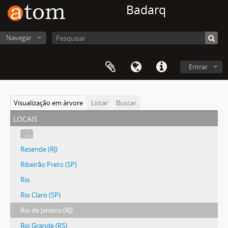
Badarq
Navegar
Entrar
Visualização em árvore
Listar
Buscar
locais
...
Resende (RJ)
Ribeirão Preto (SP)
Rio
Rio Claro (SP)
Rio de Janeiro (RJ)
Rio Grande (RS)