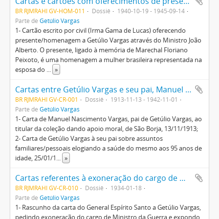
Cartas e cartões com oferecimentos de presentes e homenagens a Getúlio Vargas
BR RJMRAHI GV-HOM-011
Dossiê
1940-10-19 - 1945-09-14
Parte de
Getúlio Vargas
1- Cartão escrito por civil (Irma Gama de Lucas) oferecendo
presente/homenagem a Getúlio Vargas através do Ministro João
Alberto. O presente, ligado à memória de Marechal Floriano
Peixoto, é uma homenagem a mulher brasileira representada na
esposa do
...
»
Cartas entre Getúlio Vargas e seu pai, Manuel do Nascimento Vargas, sobre assuntos pessoais, contendo comentários sobre o apoio do Brasil aos EUA durante a 2º Guerra Mundial
BR RJMRAHI GV-CR-001
Dossiê
1913-11-13 - 1942-11-01
Parte de
Getúlio Vargas
1- Carta de Manuel Nascimento Vargas, pai de Getúlio Vargas, ao
titular da coleção dando apoio moral, de São Borja, 13/11/1913;
2- Carta de Getúlio Vargas à seu pai sobre assuntos
familiares/pessoais elogiando a saúde do mesmo aos 95 anos de
idade, 25/01/1
...
»
Cartas referentes à exoneração do cargo de Ministro da Guerra
BR RJMRAHI GV-CR-010
Dossiê
1934-01-18
Parte de
Getúlio Vargas
1- Rascunho da carta do General Espírito Santo a Getúlio Vargas,
pedindo exoneração do cargo de Ministro da Guerra e expondo