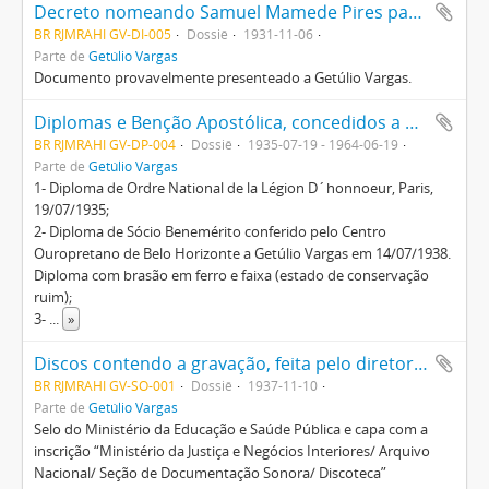
Decreto nomeando Samuel Mamede Pires para o cargo de Fiel da Estrada de Ferro Central do Brasil
BR RJMRAHI GV-DI-005
Dossiê
1931-11-06
Parte de
Getúlio Vargas
Documento provavelmente presenteado a Getúlio Vargas.
Diplomas e Benção Apostólica, concedidos a Getúlio Vargas, Darcy Vargas e Getúlio Vargas Filho, entre outros
BR RJMRAHI GV-DP-004
Dossiê
1935-07-19 - 1964-06-19
Parte de
Getúlio Vargas
1- Diploma de Ordre National de la Légion D´honnoeur, Paris,
19/07/1935;
2- Diploma de Sócio Benemérito conferido pelo Centro
Ouropretano de Belo Horizonte a Getúlio Vargas em 14/07/1938.
Diploma com brasão em ferro e faixa (estado de conservação
ruim);
3-
...
»
Discos contendo a gravação, feita pelo diretor do Instituto Nacional de Cinema Educativo, do discurso pronunciado pelo Presidente Getúlio Vargas
BR RJMRAHI GV-SO-001
Dossiê
1937-11-10
Parte de
Getúlio Vargas
Selo do Ministério da Educação e Saúde Pública e capa com a
inscrição “Ministério da Justiça e Negócios Interiores/ Arquivo
Nacional/ Seção de Documentação Sonora/ Discoteca”