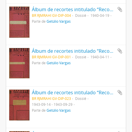
Álbum de recortes intitulado “Recortes da Ilustração Brasileira sobre Passagem da data natalícia do Sr Presidente Getúlio Vargas”
BR RJMRAHI GV-DIP-004
Dossiê
1940-04-19
Parte de
Getúlio Vargas
Álbum de recortes intitulado “Recortes de Apelos e Sugestões dirigidos ao Sr Presidente Getúlio Vargas”
BR RJMRAHI GV-DIP-001
Dossiê
1940-04-11
Parte de
Getúlio Vargas
Álbum de recortes intitulado “Recortes do Noticiário referente à criação dos novos territórios federais”
BR RJMRAHI GV-DIP-023
Dossiê
1943-09-14 - 1943-09-29
Parte de
Getúlio Vargas