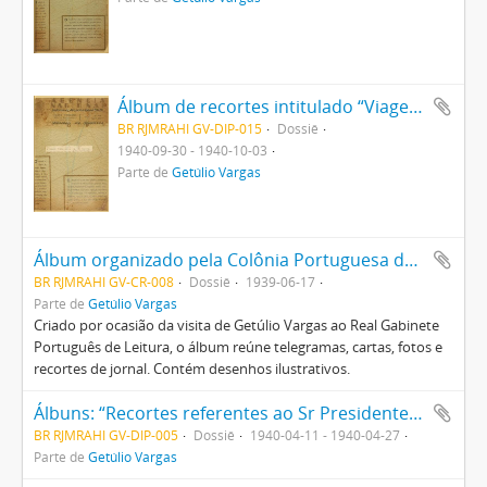
Álbum de recortes intitulado “Viagem Presidencial ao Norte”
BR RJMRAHI GV-DIP-015
Dossiê
1940-09-30 - 1940-10-03
Parte de
Getúlio Vargas
Álbum organizado pela Colônia Portuguesa do Brasil em homenagem a Getúlio Vargas
BR RJMRAHI GV-CR-008
Dossiê
1939-06-17
Parte de
Getúlio Vargas
Criado por ocasião da visita de Getúlio Vargas ao Real Gabinete
Português de Leitura, o álbum reúne telegramas, cartas, fotos e
recortes de jornal. Contém desenhos ilustrativos.
Álbuns: “Recortes referentes ao Sr Presidente Getúlio Vargas em sociais” e “Recortes referentes ao Sr Presidente Getúlio Vargas em artigos e comentários”
BR RJMRAHI GV-DIP-005
Dossiê
1940-04-11 - 1940-04-27
Parte de
Getúlio Vargas