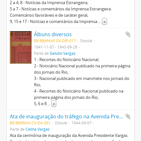
2 a 4, 8 - Notícias da Imprensa Estrangeira;
5 a 7 - Notícias e comentários da Imprensa Estrangeira.
Comentários favoráveis e de caráter geral;
9, 15 e 17 - Notícias e comentários da Imprensa
...
»
Álbuns diversos
BR RJMRAHI GV-DIP-017
Dossiê
1941-11-07 - 1943-09-28
Parte de
Getúlio Vargas
1 - Recortes do Noticiário Nacional;
2 - Noticiário Nacional publicado na primeira página
dos jornais do Rio;
3 - Nacional publicado em manchete nos jornais do
Rio;
4 - Recortes do Noticiário Nacional publicado na
primeira página dos jornais do Rio;
5, 6 e 8
...
»
Ata de inauguração do tráfego na Avenida Presidente Vargas
BR RJMRAHI CV-DA-001
Dossiê
1944-09-07
Parte de
Celina Vargas
Ata da cerimônia de inauguração da Avenida Presidente Vargas.