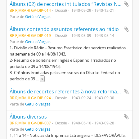
Álbuns (02) de recortes intitulados “Revistas Nacionais”
BR RJMRAHI GV-DIP-014
Dossiê
1940-09-29 - 1940-12-21
Parte de
Getúlio Vargas
Álbuns contendo assuntos referentes ao rádio
BR RJMRAHI GV-DIP-019
Dossiê
1943-08-09 - 1943-08-14
Parte de
Getúlio Vargas
1- Divisão de Rádio - Resumo Estatístico dos serviços realizados
na semana de 09 a 14/08/1943;
2- Resumo de boletins em Inglês e Espanhol Irradiados no
período de 09 a 14/08/1943;
3- Crônicas irradiadas pelas emissoras do Distrito Federal no
período de 09
...
»
Álbuns de recortes referentes à nova reforma do imposto sobre a renda
BR RJMRAHI GV-DIP-024
Dossiê
1943-09-24 - 1943-09-30
Parte de
Getúlio Vargas
Álbuns diversos
BR RJMRAHI GV-DIP-007
Dossiê
1940-06-10 - 1943-09-28
Parte de
Getúlio Vargas
1, 11 a 14 - Notícias da Imprensa Estrangeira – DESFAVORÁVEIS;