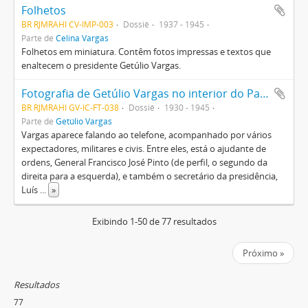
Folhetos
BR RJMRAHI CV-IMP-003
Dossiê
1937 - 1945
Parte de
Celina Vargas
Folhetos em miniatura. Contêm fotos impressas e textos que
enaltecem o presidente Getúlio Vargas.
Fotografia de Getúlio Vargas no interior do Palácio do Catete, Salão de Banquetes
BR RJMRAHI GV-IC-FT-038
Dossiê
1930 - 1945
Parte de
Getúlio Vargas
Vargas aparece falando ao telefone, acompanhado por vários
expectadores, militares e civis. Entre eles, está o ajudante de
ordens, General Francisco José Pinto (de perfil, o segundo da
direita para a esquerda), e também o secretário da presidência,
Luís
...
»
Exibindo 1-50 de 77 resultados
Próximo »
Resultados
77