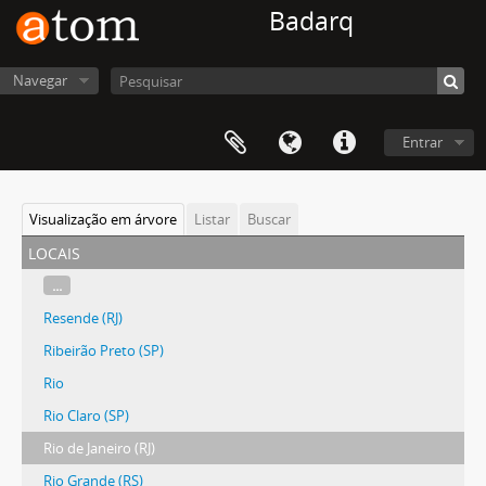
Badarq
Navegar
Entrar
Visualização em árvore
Listar
Buscar
locais
...
Resende (RJ)
Ribeirão Preto (SP)
Rio
Rio Claro (SP)
Rio de Janeiro (RJ)
Rio Grande (RS)