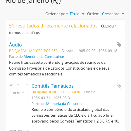
Rio de Janeiro (RJ)
Ordenar por:
Título
Ordem:
Crescente
51 resultados diretamente relacionados
Excluir
termos específicos
Áudio
BR RJMRAHI MC-CEC-PCS-059
Dossiê
1985-09-03 - 1986-09-18
Parte de
Memória da Constituinte
Reúne fitas-cassete contendo gravações de reuniões da
Comissão Provisória de Estudos Constitucionais e de seus
comitês temáticos e seccionais.
Comitês Temáticos
BR RJMRAHI MC-CEC-PCS-030
Dossiê
1986-03-31 - 1986-08-31
Parte de
Memória da Constituinte
Reúne o compêndio do articulado global das
comissões temáticas da CEC e o articulado final
aprovado pelos Comitês Temáticos 1,2,3,6,7,9 e 10.