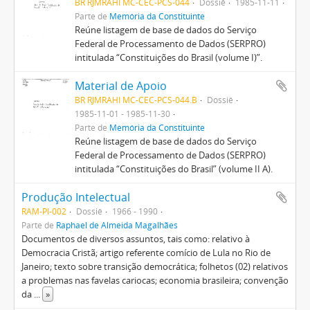
BR RJMRAHI MC-CEC-PCS-044
Dossiê
1985-11-11
Parte de
Memória da Constituinte
Reúne listagem de base de dados do Serviço
Federal de Processamento de Dados (SERPRO)
intitulada “Constituições do Brasil (volume I)”.
Material de Apoio
BR RJMRAHI MC-CEC-PCS-044.B
Dossiê
1985-11-01 - 1985-11-30
Parte de
Memória da Constituinte
Reúne listagem de base de dados do Serviço
Federal de Processamento de Dados (SERPRO)
intitulada “Constituições do Brasil” (volume II A).
Produção Intelectual
RAM-PI-002
Dossiê
1966 - 1990
Parte de
Raphael de Almeida Magalhães
Documentos de diversos assuntos, tais como: relativo à
Democracia Cristã; artigo referente comício de Lula no Rio de
Janeiro; texto sobre transição democrática; folhetos (02) relativos
a problemas nas favelas cariocas; economia brasileira; convenção
da
...
»