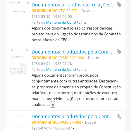
Documentos oriundos das relações entre a Comissão Provisória de Estudos Constitucionais e a imprensa
BR RJMRAHI MC-CEC-EF-007
Dossiê
1985-05-30 - 1986-09-05
Parte de
Memória da Constituinte
Alguns dos documentos são correspondências,
projeto para divulgação dos trabalhos da Comissão,
notas oficiais da CEC.
Documentos produzidos pela Confederação Nacional dos Trabalhadores na Agricultura (CONTAG)
BR RJMRAHI MC-CPMC-SOC-004
Dossiê
1986-04-01 - 1988-07-28
Parte de
Memória da Constituinte
Alguns documentos foram produzidos
conjuntamente com outras entidades. Destacam-
se: proposta de emenda ao projeto de Constituição;
relatórios de encontros; deliberações de eventos;
manifestos; reivindicações; textos que apresentam
análises,
...
»
Documentos produzidos pelo Centro Pró-Memória junto aos membros da Comissão Provisória de Estudos Constitucionais
BR RJMRAHI MC-CPMC-EP-002
Dossiê
1986-07-01 - 1986-08-07