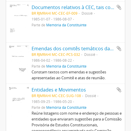
Documentos relativos à CEC, tais como: regimento, normas, propostas de agenda e de cronograma, sugestões sobre estrutura e funcionamento
BR RJMRAHI MC-CEC-EF-009
Dossiê
1985-01-07 - 1986-08-07
Parte de
Memória da Constituinte
Emendas dos comitês temáticos da CEC e documentos do Comitê de Disposições Adicionais
BR RJMRAHI MC-CEC-PCS-032
Dossiê
1986-04-02 - 1986-08-22
Parte de
Memória da Constituinte
Constam textos com emendas e sugestões
apresentadas ao Comitê e atas de reunião.
Entidades e Movimentos
BR RJMRAHI MC-CEC-SUG-108
Dossiê
1985-09-25 - 1986-05-20
Parte de
Memória da Constituinte
Reúne listagens com nome e endereço de pessoas e
entidades que enviaram sugestões para a Comissão
Provisória de Estudos Constitucionais,
correspondência encaminhada pela Comissão