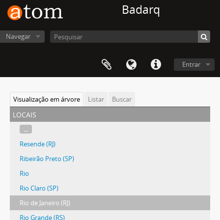
Badarq
Navegar
Entrar
Visualização em árvore
Listar
Buscar
locais
...
Resende (RJ)
Ribeirão Preto (SP)
Rio
Rio Claro (SP)
Rio de Janeiro (RJ)
Rio Grande (RS)