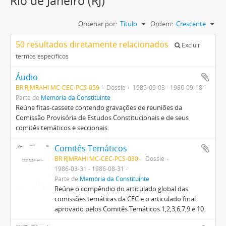
Rio de Janeiro (RJ)
Ordenar por:
Título
Ordem:
Crescente
50 resultados diretamente relacionados
Excluir
termos específicos
Áudio
BR RJMRAHI MC-CEC-PCS-059
Dossiê
1985-09-03 - 1986-09-18
Parte de
Memória da Constituinte
Reúne fitas-cassete contendo gravações de reuniões da
Comissão Provisória de Estudos Constitucionais e de seus
comitês temáticos e seccionais.
Comitês Temáticos
BR RJMRAHI MC-CEC-PCS-030
Dossiê
1986-03-31 - 1986-08-31
Parte de
Memória da Constituinte
Reúne o compêndio do articulado global das
comissões temáticas da CEC e o articulado final
aprovado pelos Comitês Temáticos 1,2,3,6,7,9 e 10.