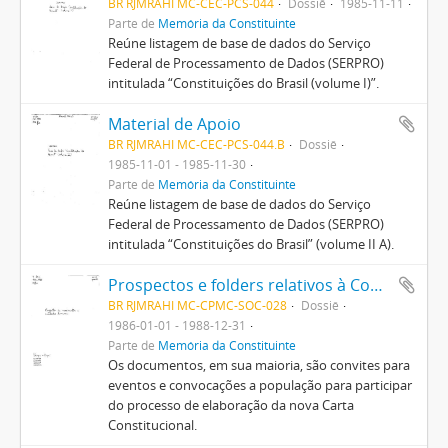
BR RJMRAHI MC-CEC-PCS-044
Dossiê
1985-11-11
Parte de
Memória da Constituinte
Reúne listagem de base de dados do Serviço
Federal de Processamento de Dados (SERPRO)
intitulada “Constituições do Brasil (volume I)”.
Material de Apoio
BR RJMRAHI MC-CEC-PCS-044.B
Dossiê
1985-11-01 - 1985-11-30
Parte de
Memória da Constituinte
Reúne listagem de base de dados do Serviço
Federal de Processamento de Dados (SERPRO)
intitulada “Constituições do Brasil” (volume II A).
Prospectos e folders relativos à Constituinte e à Constituição produzidos por entidades diversas e movimentos populares
BR RJMRAHI MC-CPMC-SOC-028
Dossiê
1986-01-01 - 1988-12-31
Parte de
Memória da Constituinte
Os documentos, em sua maioria, são convites para
eventos e convocações a população para participar
do processo de elaboração da nova Carta
Constitucional.