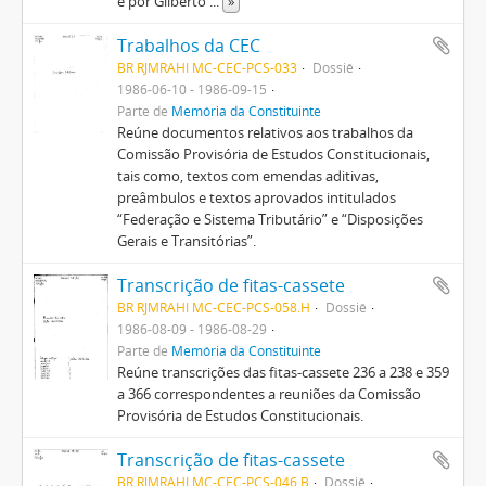
e por Gilberto
...
»
Trabalhos da CEC
BR RJMRAHI MC-CEC-PCS-033
Dossiê
1986-06-10 - 1986-09-15
Parte de
Memória da Constituinte
Reúne documentos relativos aos trabalhos da
Comissão Provisória de Estudos Constitucionais,
tais como, textos com emendas aditivas,
preâmbulos e textos aprovados intitulados
“Federação e Sistema Tributário” e “Disposições
Gerais e Transitórias”.
Transcrição de fitas-cassete
BR RJMRAHI MC-CEC-PCS-058.H
Dossiê
1986-08-09 - 1986-08-29
Parte de
Memória da Constituinte
Reúne transcrições das fitas-cassete 236 a 238 e 359
a 366 correspondentes a reuniões da Comissão
Provisória de Estudos Constitucionais.
Transcrição de fitas-cassete
BR RJMRAHI MC-CEC-PCS-046.B
Dossiê