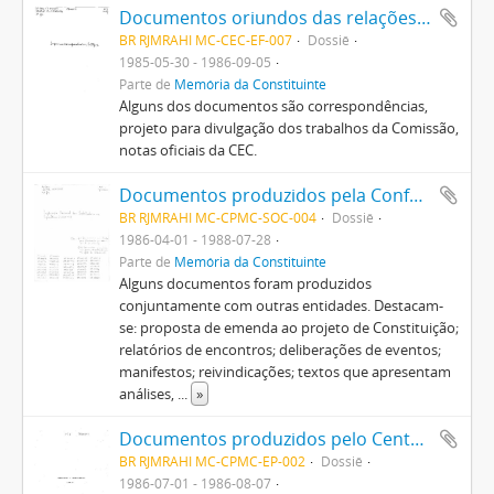
Documentos oriundos das relações entre a Comissão Provisória de Estudos Constitucionais e a imprensa
BR RJMRAHI MC-CEC-EF-007
Dossiê
1985-05-30 - 1986-09-05
Parte de
Memória da Constituinte
Alguns dos documentos são correspondências,
projeto para divulgação dos trabalhos da Comissão,
notas oficiais da CEC.
Documentos produzidos pela Confederação Nacional dos Trabalhadores na Agricultura (CONTAG)
BR RJMRAHI MC-CPMC-SOC-004
Dossiê
1986-04-01 - 1988-07-28
Parte de
Memória da Constituinte
Alguns documentos foram produzidos
conjuntamente com outras entidades. Destacam-
se: proposta de emenda ao projeto de Constituição;
relatórios de encontros; deliberações de eventos;
manifestos; reivindicações; textos que apresentam
análises,
...
»
Documentos produzidos pelo Centro Pró-Memória junto aos membros da Comissão Provisória de Estudos Constitucionais
BR RJMRAHI MC-CPMC-EP-002
Dossiê
1986-07-01 - 1986-08-07