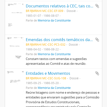
Documentos relativos à CEC, tais como: regimento, normas, propostas de agenda e de cronograma, sugestões sobre estrutura e funcionamento
BR RJMRAHI MC-CEC-EF-009
Dossiê
1985-01-07 - 1986-08-07
Parte de
Memória da Constituinte
Emendas dos comitês temáticos da CEC e documentos do Comitê de Disposições Adicionais
BR RJMRAHI MC-CEC-PCS-032
Dossiê
1986-04-02 - 1986-08-22
Parte de
Memória da Constituinte
Constam textos com emendas e sugestões
apresentadas ao Comitê e atas de reunião.
Entidades e Movimentos
BR RJMRAHI MC-CEC-SUG-108
Dossiê
1985-09-25 - 1986-05-20
Parte de
Memória da Constituinte
Reúne listagens com nome e endereço de pessoas e
entidades que enviaram sugestões para a Comissão
Provisória de Estudos Constitucionais,
correspondência encaminhada pela Comissão