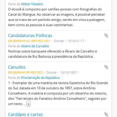
Parte de
Milton Teixeira
O dossiê é composto por cartões-postais com fotografias do
Canal do Mangue. Ao observar as imagens, é possível perceber
que se trata de um período antigo, tendo em vista a paisagem,
bem como as pessoas e suas vestimentas.
Candidaturas Políticas
BR RJMRAHI AC-IMP-REC-001
Dossiê
1918-01-17
Parte de
Álvaro de Carvalho
Notícias sobre banquete oferecido a Álvaro de Carvalho e
candidatura de Rui Barbosa a presidência da República.
Canudos
BR RJMRAHI RP-REV-002
Dossiê
10/10/1897
Parte de
Proclamação da República
1 - Exemplar de uma matéria da revista Gazetinha do Rio Grande
do Sul, datada em 10 de outubro de 1897, sobre Antônio
Conselheiro. A matéria é composta por um desenho do mesmo,
dito "Fiel retrato do Fanático Antônio Conselheiro", seguido por
um texto
...
»
Cardápio e cartaz