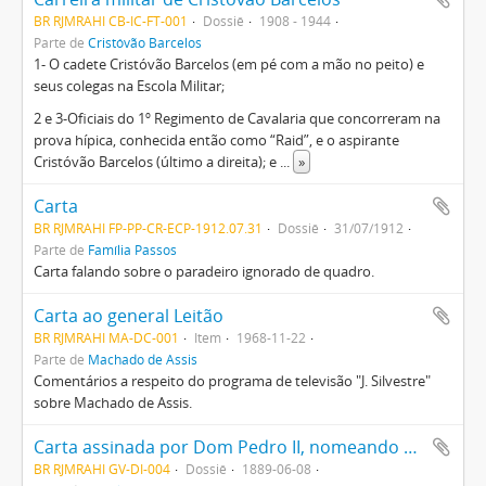
BR RJMRAHI CB-IC-FT-001
Dossiê
1908 - 1944
Parte de
Cristóvão Barcelos
1- O cadete Cristóvão Barcelos (em pé com a mão no peito) e
seus colegas na Escola Militar;
2 e 3-Oficiais do 1º Regimento de Cavalaria que concorreram na
prova hípica, conhecida então como “Raid”, e o aspirante
Cristóvão Barcelos (último a direita); e
...
»
Carta
BR RJMRAHI FP-PP-CR-ECP-1912.07.31
Dossiê
31/07/1912
Parte de
Família Passos
Carta falando sobre o paradeiro ignorado de quadro.
Carta ao general Leitão
BR RJMRAHI MA-DC-001
Item
1968-11-22
Parte de
Machado de Assis
Comentários a respeito do programa de televisão "J. Silvestre"
sobre Machado de Assis.
Carta assinada por Dom Pedro II, nomeando o Brigadeiro José Vieira Couto de Magalhães para Presidente da Província de São Paulo
BR RJMRAHI GV-DI-004
Dossiê
1889-06-08