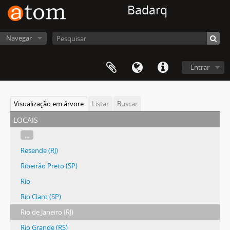
Badarq
Navegar
Entrar
Visualização em árvore
Listar
Buscar
locais
...
Resende (RJ)
Ribeirão Preto (SP)
Rio
Rio Claro (SP)
Rio de Janeiro (RJ)
Rio Grande (RS)