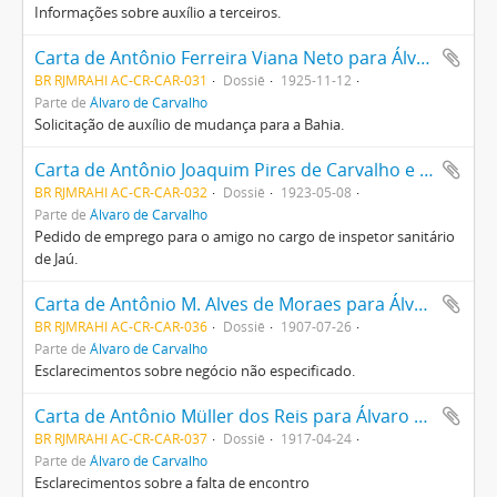
Informações sobre auxílio a terceiros.
Carta de Antônio Ferreira Viana Neto para Álvaro de Carvalho
BR RJMRAHI AC-CR-CAR-031
Dossiê
1925-11-12
Parte de
Álvaro de Carvalho
Solicitação de auxílio de mudança para a Bahia.
Carta de Antônio Joaquim Pires de Carvalho e Albuquerque para Álvaro de Carvalho
BR RJMRAHI AC-CR-CAR-032
Dossiê
1923-05-08
Parte de
Álvaro de Carvalho
Pedido de emprego para o amigo no cargo de inspetor sanitário
de Jaú.
Carta de Antônio M. Alves de Moraes para Álvaro de Carvalho
BR RJMRAHI AC-CR-CAR-036
Dossiê
1907-07-26
Parte de
Álvaro de Carvalho
Esclarecimentos sobre negócio não especificado.
Carta de Antônio Müller dos Reis para Álvaro de Carvalho
BR RJMRAHI AC-CR-CAR-037
Dossiê
1917-04-24
Parte de
Álvaro de Carvalho
Esclarecimentos sobre a falta de encontro