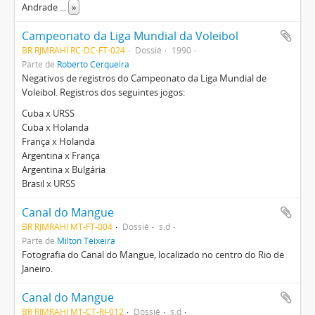
Andrade
...
»
Campeonato da Liga Mundial da Voleibol
BR RJMRAHI RC-DC-FT-024
Dossiê
1990
Parte de
Roberto Cerqueira
Negativos de registros do Campeonato da Liga Mundial de
Voleibol. Registros dos seguintes jogos:
Cuba x URSS
Cuba x Holanda
França x Holanda
Argentina x França
Argentina x Bulgária
Brasil x URSS
Canal do Mangue
BR RJMRAHI MT-FT-004
Dossiê
s.d
Parte de
Milton Teixeira
Fotografia do Canal do Mangue, localizado no centro do Rio de
Janeiro.
Canal do Mangue
BR RJMRAHI MT-CT-RJ-012
Dossiê
s.d