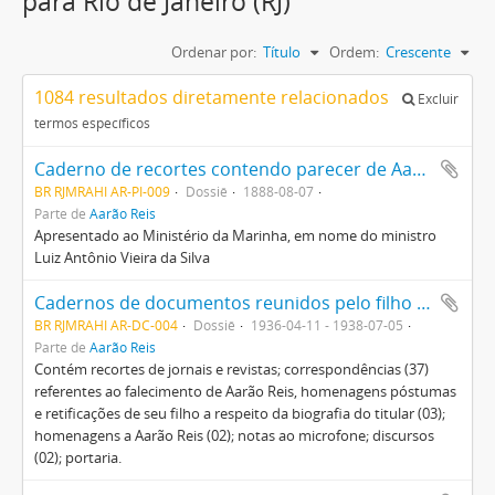
para Rio de Janeiro (RJ)
Ordenar por:
Título
Ordem:
Crescente
1084 resultados diretamente relacionados
Excluir
termos específicos
Caderno de recortes contendo parecer de Aarão Reis sobre exame das obras da Ponte de Villegagnon.
BR RJMRAHI AR-PI-009
Dossiê
1888-08-07
Parte de
Aarão Reis
Apresentado ao Ministério da Marinha, em nome do ministro
Luiz Antônio Vieira da Silva
Cadernos de documentos reunidos pelo filho de Aarão Reis por ocasião do falecimento dele e de sua esposa [Mariana Reis]
BR RJMRAHI AR-DC-004
Dossiê
1936-04-11 - 1938-07-05
Parte de
Aarão Reis
Contém recortes de jornais e revistas; correspondências (37)
referentes ao falecimento de Aarão Reis, homenagens póstumas
e retificações de seu filho a respeito da biografia do titular (03);
homenagens a Aarão Reis (02); notas ao microfone; discursos
(02); portaria.