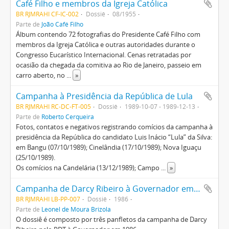
Café Filho e membros da Igreja Católica
BR RJMRAHI CF-IC-002
Dossiê
08/1955
Parte de
João Café Filho
Álbum contendo 72 fotografias do Presidente Café Filho com
membros da Igreja Católica e outras autoridades durante o
Congresso Eucarístico Internacional. Cenas retratadas por
ocasião da chegada da comitiva ao Rio de Janeiro, passeio em
carro aberto, no
...
»
Campanha à Presidência da República de Lula
BR RJMRAHI RC-DC-FT-005
Dossiê
1989-10-07 - 1989-12-13
Parte de
Roberto Cerqueira
Fotos, contatos e negativos registrando comícios da campanha à
presidência da República do candidato Luis Inácio “Lula” da Silva:
em Bangu (07/10/1989); Cinelândia (17/10/1989); Nova Iguaçu
(25/10/1989).
Os comícios na Candelária (13/12/1989); Campo
...
»
Campanha de Darcy Ribeiro à Governador em 1986
BR RJMRAHI LB-PP-007
Dossiê
1986
Parte de
Leonel de Moura Brizola
O dossiê é composto por três panfletos da campanha de Darcy