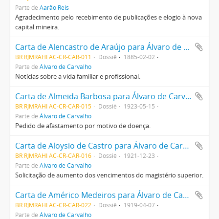
Parte de
Aarão Reis
Agradecimento pelo recebimento de publicações e elogio à nova
capital mineira.
Carta de Alencastro de Araújo para Álvaro de Carvalho
BR RJMRAHI AC-CR-CAR-011
Dossiê
1885-02-02
Parte de
Álvaro de Carvalho
Notícias sobre a vida familiar e profissional.
Carta de Almeida Barbosa para Álvaro de Carvalho
BR RJMRAHI AC-CR-CAR-015
Dossiê
1923-05-15
Parte de
Álvaro de Carvalho
Pedido de afastamento por motivo de doença.
Carta de Aloysio de Castro para Álvaro de Carvalho
BR RJMRAHI AC-CR-CAR-016
Dossiê
1921-12-23
Parte de
Álvaro de Carvalho
Solicitação de aumento dos vencimentos do magistério superior.
Carta de Américo Medeiros para Álvaro de Carvalho
BR RJMRAHI AC-CR-CAR-022
Dossiê
1919-04-07
Parte de
Álvaro de Carvalho