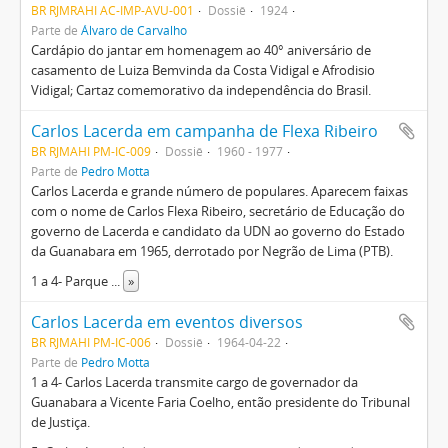
BR RJMRAHI AC-IMP-AVU-001
Dossiê
1924
Parte de
Álvaro de Carvalho
Cardápio do jantar em homenagem ao 40° aniversário de
casamento de Luiza Bemvinda da Costa Vidigal e Afrodisio
Vidigal; Cartaz comemorativo da independência do Brasil.
Carlos Lacerda em campanha de Flexa Ribeiro
BR RJMAHI PM-IC-009
Dossiê
1960 - 1977
Parte de
Pedro Motta
Carlos Lacerda e grande número de populares. Aparecem faixas
com o nome de Carlos Flexa Ribeiro, secretário de Educação do
governo de Lacerda e candidato da UDN ao governo do Estado
da Guanabara em 1965, derrotado por Negrão de Lima (PTB).
1 a 4- Parque
...
»
Carlos Lacerda em eventos diversos
BR RJMAHI PM-IC-006
Dossiê
1964-04-22
Parte de
Pedro Motta
1 a 4- Carlos Lacerda transmite cargo de governador da
Guanabara a Vicente Faria Coelho, então presidente do Tribunal
de Justiça.