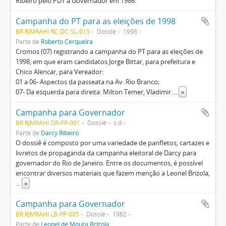
Ribeiro pelo PDT à Governador em 1986.
Campanha do PT para as eleições de 1998
BR RJMRAHI RC-DC-SL-015
Dossiê
1998
Parte de
Roberto Cerqueira
Cromos (07) registrando a campanha do PT para as eleições de
1998, em que eram candidatos Jorge Bittar, para prefeitura e
Chico Alencar, para Vereador:
01 a 06- Aspectos da passeata na Av. Rio Branco;
07- Da esquerda para direita: Milton Temer, Vladimir
...
»
Campanha para Governador
BR RJMRAHI DR-PP-001
Dossiê
s.d
Parte de
Darcy Ribeiro
O dossiê é composto por uma variedade de panfletos, cartazes e
livretos de propaganda da campanha eleitoral de Darcy para
governador do Rio de Janeiro. Entre os documentos, é possível
encontrar diversos materiais que fazem menção a Leonel Brizola,
...
»
Campanha para Governador
BR RJMRAHI LB-PP-005
Dossiê
1982
Parte de
Leonel de Moura Brizola