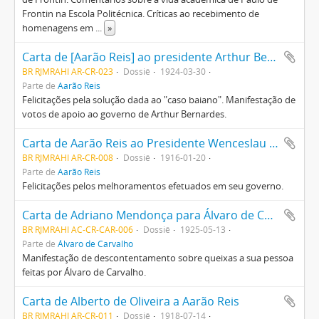
Frontin na Escola Politécnica. Críticas ao recebimento de
homenagens em
...
»
Carta de [Aarão Reis] ao presidente Arthur Bernardes
BR RJMRAHI AR-CR-023
Dossiê
1924-03-30
Parte de
Aarão Reis
Felicitações pela solução dada ao "caso baiano". Manifestação de
votos de apoio ao governo de Arthur Bernardes.
Carta de Aarão Reis ao Presidente Wenceslau Brás
BR RJMRAHI AR-CR-008
Dossiê
1916-01-20
Parte de
Aarão Reis
Felicitações pelos melhoramentos efetuados em seu governo.
Carta de Adriano Mendonça para Álvaro de Carvalho
BR RJMRAHI AC-CR-CAR-006
Dossiê
1925-05-13
Parte de
Álvaro de Carvalho
Manifestação de descontentamento sobre queixas a sua pessoa
feitas por Álvaro de Carvalho.
Carta de Alberto de Oliveira a Aarão Reis
BR RJMRAHI AR-CR-011
Dossiê
1918-07-14