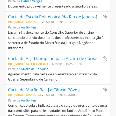
Parte de
Getúlio Vargas
Documento provavelmente presenteado a Getúlio Vargas.
Carta da Escola Politécnica [do Rio de Janeiro] assinada pelo secretário João Correia Poros
BR RJMRAHI AR-CR-006
Dossiê
1915-05-11
Parte de
Aarão Reis
Encaminha documento do Conselho Superior de Ensino
solicitando o envio dos títulos dos professores da instituição à
secretaria de Estado do Ministério da Justiça e Negócios
Interiores.
Carta de A. J. Thompson para Álvaro de Carvalho
BR RJMRAHI AC-CR-CAR-001
Dossiê
1925-09-30
Parte de
Álvaro de Carvalho
Agradecimento pela carta de apresentação ao ministro da
Guerra, Setembrino de Carvalho.
Carta de [Aarão Reis] a Câncio Póvoa
BR RJMRAHI AR-CR-024
Dossiê
1924-04-08
Parte de
Aarão Reis
Comunicado sobre indicação para o cargo de presidente de uma
das comissões para as festividades do Jubileu Acadêmico Paulo
de Frontin. Comentários sobre a vida acadêmica de Paulo de