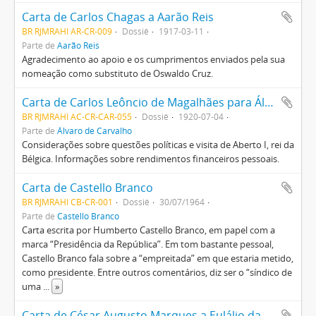
Carta de Carlos Chagas a Aarão Reis
BR RJMRAHI AR-CR-009
Dossiê
1917-03-11
Parte de
Aarão Reis
Agradecimento ao apoio e os cumprimentos enviados pela sua
nomeação como substituto de Oswaldo Cruz.
Carta de Carlos Leôncio de Magalhães para Álvaro de Carvalho
BR RJMRAHI AC-CR-CAR-055
Dossiê
1920-07-04
Parte de
Álvaro de Carvalho
Considerações sobre questões políticas e visita de Aberto I, rei da
Bélgica. Informações sobre rendimentos financeiros pessoais.
Carta de Castello Branco
BR RJMRAHI CB-CR-001
Dossiê
30/07/1964
Parte de
Castello Branco
Carta escrita por Humberto Castello Branco, em papel com a
marca “Presidência da República”. Em tom bastante pessoal,
Castello Branco fala sobre a “empreitada” em que estaria metido,
como presidente. Entre outros comentários, diz ser o “síndico de
uma
...
»
Carta de César Augusto Marques a Eulálio da Costa