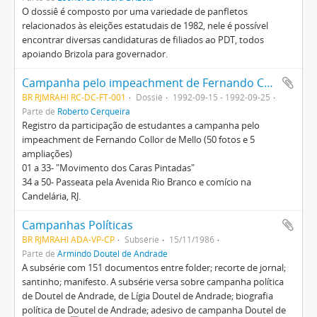
O dossiê é composto por uma variedade de panfletos
relacionados às eleições estatudais de 1982, nele é possível
encontrar diversas candidaturas de filiados ao PDT, todos
apoiando Brizola para governador.
Campanha pelo impeachment de Fernando Collor de Mello
BR RJMRAHI RC-DC-FT-001
Dossiê
1992-09-15 - 1992-09-25
Parte de
Roberto Cerqueira
Registro da participação de estudantes a campanha pelo
impeachment de Fernando Collor de Mello (50 fotos e 5
ampliações)
01 a 33- "Movimento dos Caras Pintadas"
34 a 50- Passeata pela Avenida Rio Branco e comício na
Candelária, RJ.
Campanhas Políticas
BR RJMRAHI ADA-VP-CP
Subsérie
15/11/1986
Parte de
Armindo Doutel de Andrade
A subsérie com 151 documentos entre folder; recorte de jornal;
santinho; manifesto. A subsérie versa sobre campanha política
de Doutel de Andrade, de Lígia Doutel de Andrade; biografia
política de Doutel de Andrade; adesivo de campanha Doutel de