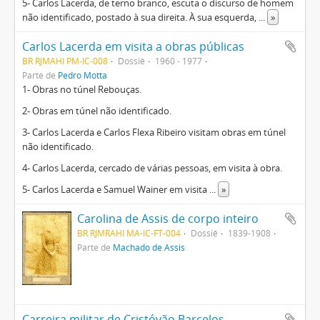
5- Carlos Lacerda, de terno branco, escuta o discurso de homem
não identificado, postado à sua direita. À sua esquerda,
...
»
Carlos Lacerda em visita a obras públicas
BR RJMAHI PM-IC-008
Dossiê
1960 - 1977
Parte de
Pedro Motta
1- Obras no túnel Rebouças.
2- Obras em túnel não identificado.
3- Carlos Lacerda e Carlos Flexa Ribeiro visitam obras em túnel
não identificado.
4- Carlos Lacerda, cercado de várias pessoas, em visita à obra.
5- Carlos Lacerda e Samuel Wainer em visita
...
»
Carolina de Assis de corpo inteiro
BR RJMRAHI MA-IC-FT-004
Dossiê
1839-1908
Parte de
Machado de Assis
Carreira militar de Cristóvão Barcelos