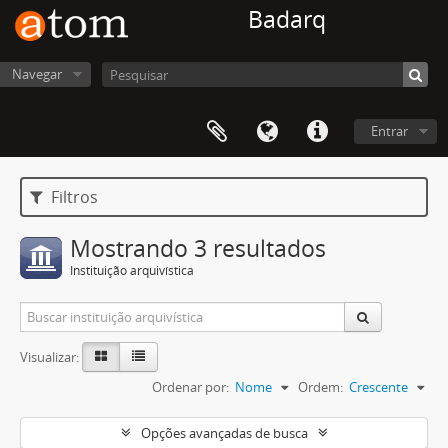
Badarq
Navegar
Entrar
Filtros
Mostrando 3 resultados
Instituição arquivística
Visualizar:
Ordenar por:
Nome
Ordem:
Crescente
Opções avançadas de busca