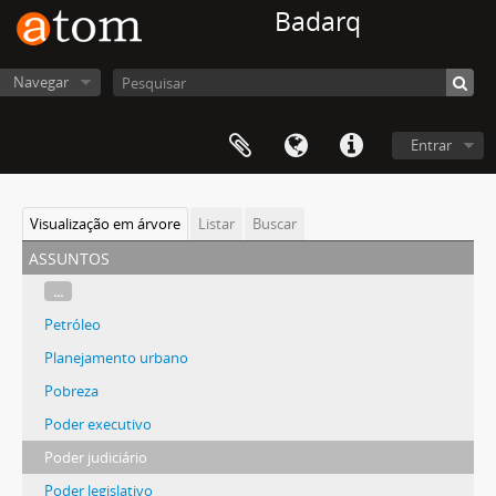
Badarq
Navegar
Entrar
Visualização em árvore
Listar
Buscar
assuntos
...
Petróleo
Planejamento urbano
Pobreza
Poder executivo
Poder judiciário
Poder legislativo