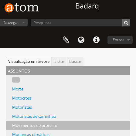
Badarq
Navegar
Entrar
Visualização em árvore
Listar
Buscar
assuntos
...
Morte
Motocross
Motoristas
Motoristas de caminhão
Movimentos de protesto
Mudanças climáticas