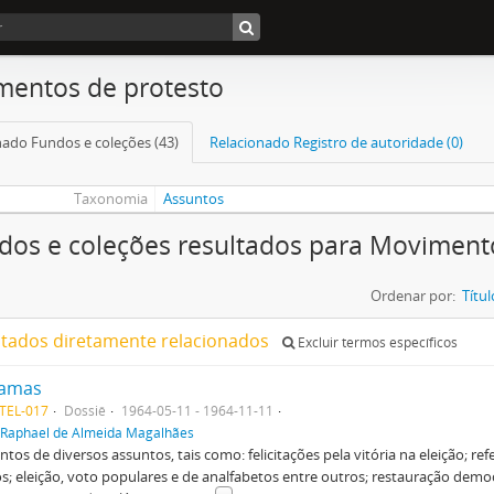
entos de protesto
nado Fundos e coleções (43)
Relacionado Registro de autoridade (0)
Taxonomia
Assuntos
dos e coleções resultados para Moviment
Ordenar por:
Títul
ltados diretamente relacionados
Excluir termos específicos
ramas
TEL-017
Dossiê
1964-05-11 - 1964-11-11
Raphael de Almeida Magalhães
os de diversos assuntos, tais como: felicitações pela vitória na eleição; ref
s; eleição, voto populares e de analfabetos entre outros; restauração democ