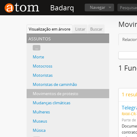
Badarq
Navegar
Movim
Visualização em árvore
Listar
Buscar
assuntos
Relacio
...
Morte
Motocross
1 Fun
Motoristas
Motoristas de caminhão
Movimentos de protesto
1 resu
Mudanças climáticas
Teleg
Mulheres
RAM-CR-
Parte de
Museus
Document
Música
contrato