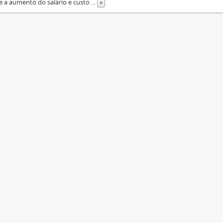
e a aumento do salário e custo
...
»