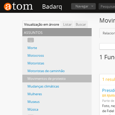
Badarq
Navegar
Movim
Visualização em árvore
Listar
Buscar
assuntos
Relacio
...
Morte
Motocross
1 Fun
Motoristas
Motoristas de caminhão
Movimentos de protesto
1 resu
Mudanças climáticas
Presid
Mulheres
BR RJMR
Parte de
Museus
Foto, ne
Música
de Fidel