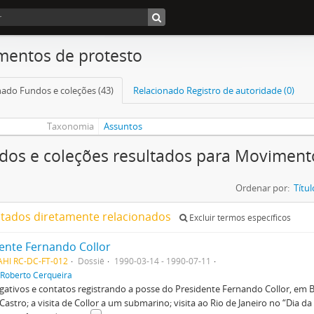
entos de protesto
nado Fundos e coleções (43)
Relacionado Registro de autoridade (0)
Taxonomia
Assuntos
dos e coleções resultados para Moviment
Ordenar por:
Títul
ltados diretamente relacionados
Excluir termos específicos
ente Fernando Collor
AHI RC-DC-FT-012
Dossiê
1990-03-14 - 1990-07-11
Roberto Cerqueira
gativos e contatos registrando a posse do Presidente Fernando Collor, em B
 Castro; a visita de Collor a um submarino; visita ao Rio de Janeiro no “Dia da