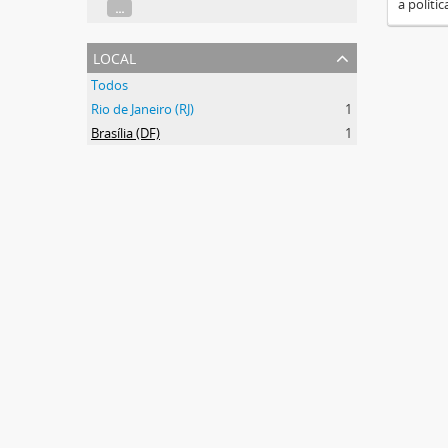
a políti
...
local
Todos
Rio de Janeiro (RJ)
1
Brasília (DF)
1