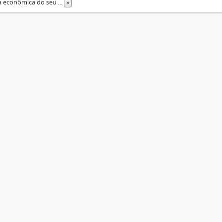
ca econômica do seu
...
»