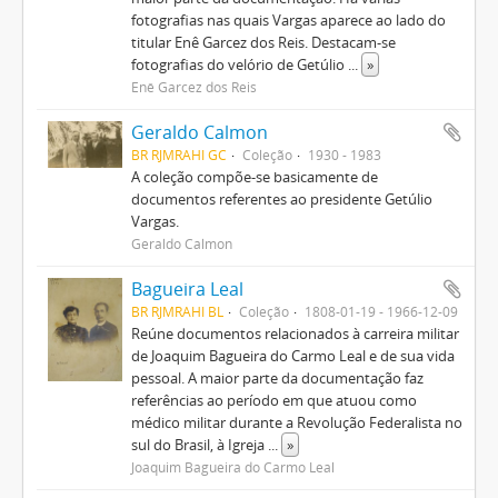
fotografias nas quais Vargas aparece ao lado do
titular Enê Garcez dos Reis. Destacam-se
fotografias do velório de Getúlio
...
»
Enê Garcez dos Reis
Geraldo Calmon
BR RJMRAHI GC
Coleção
1930 - 1983
A coleção compõe-se basicamente de
documentos referentes ao presidente Getúlio
Vargas.
Geraldo Calmon
Bagueira Leal
BR RJMRAHI BL
Coleção
1808-01-19 - 1966-12-09
Reúne documentos relacionados à carreira militar
de Joaquim Bagueira do Carmo Leal e de sua vida
pessoal. A maior parte da documentação faz
referências ao período em que atuou como
médico militar durante a Revolução Federalista no
sul do Brasil, à Igreja
...
»
Joaquim Bagueira do Carmo Leal