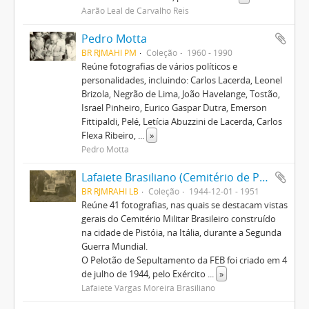
Aarão Leal de Carvalho Reis
Pedro Motta
BR RJMAHI PM
Coleção
1960 - 1990
Reúne fotografias de vários políticos e
personalidades, incluindo: Carlos Lacerda, Leonel
Brizola, Negrão de Lima, João Havelange, Tostão,
Israel Pinheiro, Eurico Gaspar Dutra, Emerson
Fittipaldi, Pelé, Letícia Abuzzini de Lacerda, Carlos
Flexa Ribeiro,
...
»
Pedro Motta
Lafaiete Brasiliano (Cemitério de Pistoia)
BR RJMRAHI LB
Coleção
1944-12-01 - 1951
Reúne 41 fotografias, nas quais se destacam vistas
gerais do Cemitério Militar Brasileiro construído
na cidade de Pistóia, na Itália, durante a Segunda
Guerra Mundial.
O Pelotão de Sepultamento da FEB foi criado em 4
de julho de 1944, pelo Exército
...
»
Lafaiete Vargas Moreira Brasiliano