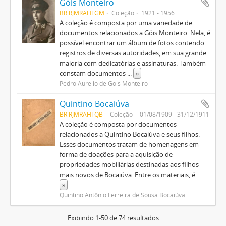
Góis Monteiro
BR RJMRAHI GM
Coleção
1921 - 1956
A coleção é composta por uma variedade de
documentos relacionados a Góis Monteiro. Nela, é
possível encontrar um álbum de fotos contendo
registros de diversas autoridades, em sua grande
maioria com dedicatórias e assinaturas. Também
constam documentos
...
»
Pedro Aurélio de Góis Monteiro
Quintino Bocaiúva
BR RJMRAHI QB
Coleção
01/08/1909 - 31/12/1911
A coleção é composta por documentos
relacionados a Quintino Bocaiúva e seus filhos.
Esses documentos tratam de homenagens em
forma de doações para a aquisição de
propriedades mobiliárias destinadas aos filhos
mais novos de Bocaiúva. Entre os materiais, é
...
»
Quintino Antônio Ferreira de Sousa Bocaiúva
Exibindo 1-50 de 74 resultados