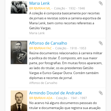
Maria Lenk
BR RJMRAHI ML
Coleção
1932 - 1946
A coleção é composta basicamente por recortes
de jornais e revistas sobre a carreira esportiva de
Maria Lenk, bem como recortes referentes a
Getúlio Vargas.
Maria Lenk
Affonso de Carvalho
BR RJMRAHI FAC
Coleção
1918 - 1953
Reúne documentos relacionados à carreira militar
e política do titular. É composto, em sua maior
parte, por fotografias. Em muitas fotos aparecem,
ao lado do titular, os ex-presidentes Getúlio
Vargas e Eurico Gaspar Dutra. Contém também
diplomas e recortes de jornal.
Affonso de Carvalho
Armindo Doutel de Andrade
BR RJMRAHI ADA
Coleção
1941 - 1997
No acervo há alguns documentos pessoais do
titular e documentação que registra sua atuação