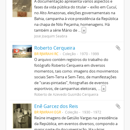
A documentação apresenta vários aspectos e
fases da vida pública do titular – exílio em Cucuí,
no Alto Amazonas, eleições governamentais na
Bahia, campanha à vice-presidência da República
na chapa de Nilo Peçanha, homenagens. Há
também a série Mário de
...
»
José Joaquim Seabra
Roberto Cerqueira
BR RJMRAHI RC
Coleção
1970 - 1999
O arquivo contém registros do trabalho do
fotógrafo Roberto Cerqueira em diversos
momentos, tais como: imagens dos movimentos
sociais Sem-Terra e Sem-Teto, de manifestações
de “caras-pintadas”, fotografias de eventos
esportivos, de campanhas eleitorais,
...
»
Roberto de Azevedo Gusmão Cerqueira
Enê Garcez dos Reis
BR RJMRAHI EGR
Coleção
1930 - 1972
Reúne imagens de Getúlio Vargas na presidência
da República, em eventos diversos, compondo a
maior parte da documentação. Ha várias