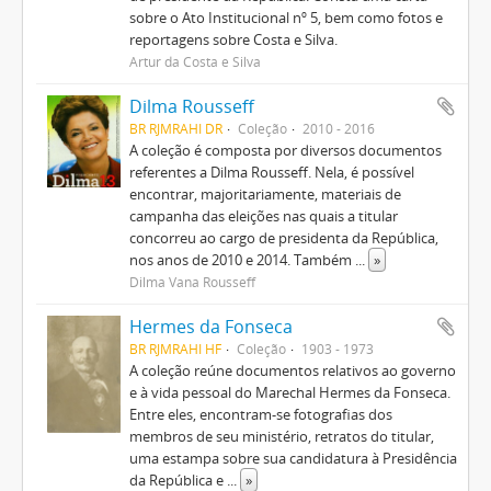
sobre o Ato Institucional nº 5, bem como fotos e
reportagens sobre Costa e Silva.
Artur da Costa e Silva
Dilma Rousseff
BR RJMRAHI DR
Coleção
2010 - 2016
A coleção é composta por diversos documentos
referentes a Dilma Rousseff. Nela, é possível
encontrar, majoritariamente, materiais de
campanha das eleições nas quais a titular
concorreu ao cargo de presidenta da República,
nos anos de 2010 e 2014. Também
...
»
Dilma Vana Rousseff
Hermes da Fonseca
BR RJMRAHI HF
Coleção
1903 - 1973
A coleção reúne documentos relativos ao governo
e à vida pessoal do Marechal Hermes da Fonseca.
Entre eles, encontram-se fotografias dos
membros de seu ministério, retratos do titular,
uma estampa sobre sua candidatura à Presidência
da República e
...
»