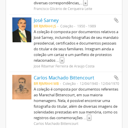
diversas correspondências,
...
»
Francisco Glicério de Cerqueira Leite
José Sarney
BR RJMRAHI JS
Coleção
1950 - 1989
A coleção é composta por documentos relativos a
José Sarney, incluindo fotografias de seu mandato
presidencial, certificados e documentos pessoais
do titular e de seus familiares. Integram ainda a
coleção um cartaz e um panfleto de protestos
relacionados
...
»
José Ribamar Ferreira de Araújo Costa
Carlos Machado Bittencourt
BR RJMRAHI MB
Coleção
12/04/1940 - 12/04/1970
A coleção é composta por documentos referentes
ao Marechal Bittencourt, em sua maioria
homenagens. Nela, é possível encontrar uma
fotografia do titular, além de diversas imagens de
solenidades prestadas em sua memória, como os
registros das comemorações
...
»
Carlos Machado Bittencourt