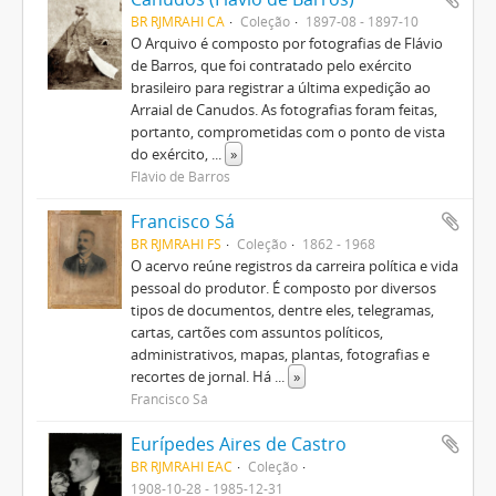
BR RJMRAHI CA
Coleção
1897-08 - 1897-10
O Arquivo é composto por fotografias de Flávio
de Barros, que foi contratado pelo exército
brasileiro para registrar a última expedição ao
Arraial de Canudos. As fotografias foram feitas,
portanto, comprometidas com o ponto de vista
do exército,
...
»
Flávio de Barros
Francisco Sá
BR RJMRAHI FS
Coleção
1862 - 1968
O acervo reúne registros da carreira política e vida
pessoal do produtor. É composto por diversos
tipos de documentos, dentre eles, telegramas,
cartas, cartões com assuntos políticos,
administrativos, mapas, plantas, fotografias e
recortes de jornal. Há
...
»
Francisco Sá
Eurípedes Aires de Castro
BR RJMRAHI EAC
Coleção
1908-10-28 - 1985-12-31