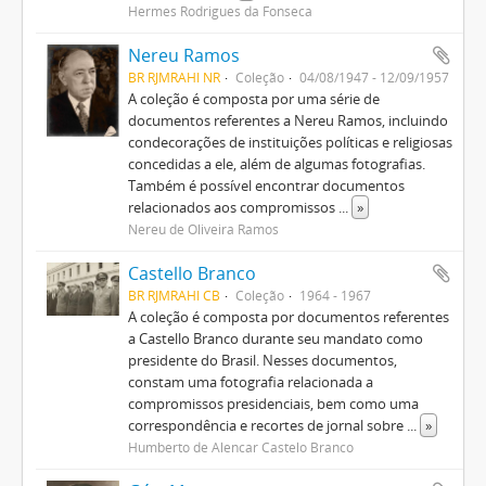
Hermes Rodrigues da Fonseca
Nereu Ramos
BR RJMRAHI NR
Coleção
04/08/1947 - 12/09/1957
A coleção é composta por uma série de
documentos referentes a Nereu Ramos, incluindo
condecorações de instituições políticas e religiosas
concedidas a ele, além de algumas fotografias.
Também é possível encontrar documentos
relacionados aos compromissos
...
»
Nereu de Oliveira Ramos
Castello Branco
BR RJMRAHI CB
Coleção
1964 - 1967
A coleção é composta por documentos referentes
a Castello Branco durante seu mandato como
presidente do Brasil. Nesses documentos,
constam uma fotografia relacionada a
compromissos presidenciais, bem como uma
correspondência e recortes de jornal sobre
...
»
Humberto de Alencar Castelo Branco