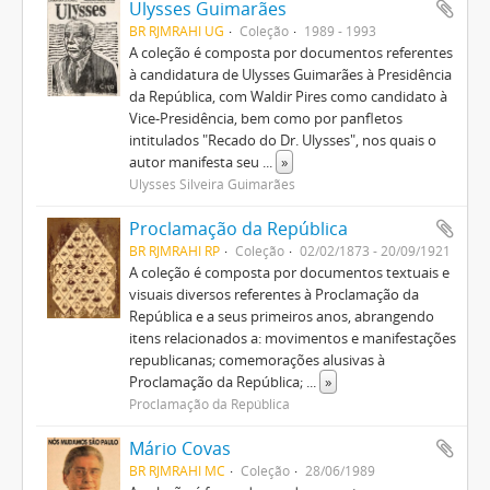
Ulysses Guimarães
BR RJMRAHI UG
Coleção
1989 - 1993
A coleção é composta por documentos referentes
à candidatura de Ulysses Guimarães à Presidência
da República, com Waldir Pires como candidato à
Vice-Presidência, bem como por panfletos
intitulados "Recado do Dr. Ulysses", nos quais o
autor manifesta seu
...
»
Ulysses Silveira Guimarães
Proclamação da República
BR RJMRAHI RP
Coleção
02/02/1873 - 20/09/1921
A coleção é composta por documentos textuais e
visuais diversos referentes à Proclamação da
República e a seus primeiros anos, abrangendo
itens relacionados a: movimentos e manifestações
republicanas; comemorações alusivas à
Proclamação da República;
...
»
Proclamação da República
Mário Covas
BR RJMRAHI MC
Coleção
28/06/1989