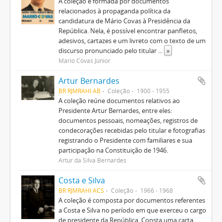
A coleção é formada por documentos
relacionados à propaganda política da
candidatura de Mário Covas à Presidência da
República. Nela, é possível encontrar panfletos,
adesivos, cartazes e um livreto com o texto de um
discurso pronunciado pelo titular
...
»
Mário Covas Júnior
Artur Bernardes
BR RJMRAHI AB
Coleção
1900 - 1955
A coleção reúne documentos relativos ao
Presidente Artur Bernardes, entre eles:
documentos pessoais, nomeações, registros de
condecorações recebidas pelo titular e fotografias
registrando o Presidente com familiares e sua
participação na Constituição de 1946.
Artur da Silva Bernardes
Costa e Silva
BR RJMRAHI ACS
Coleção
1966 - 1968
A coleção é composta por documentos referentes
a Costa e Silva no período em que exerceu o cargo
de presidente da República. Consta uma carta