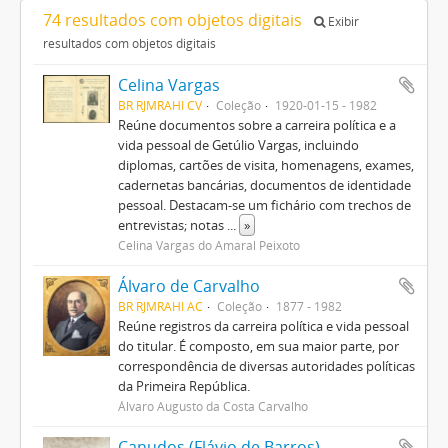
74 resultados com objetos digitais
Exibir
resultados com objetos digitais
Celina Vargas
BR RJMRAHI CV
Coleção
1920-01-15 - 1982
Reúne documentos sobre a carreira política e a
vida pessoal de Getúlio Vargas, incluindo
diplomas, cartões de visita, homenagens, exames,
cadernetas bancárias, documentos de identidade
pessoal. Destacam-se um fichário com trechos de
entrevistas; notas
...
»
Celina Vargas do Amaral Peixoto
Álvaro de Carvalho
BR RJMRAHI AC
Coleção
1877 - 1982
Reúne registros da carreira política e vida pessoal
do titular. É composto, em sua maior parte, por
correspondência de diversas autoridades políticas
da Primeira República.
Álvaro Augusto da Costa Carvalho
Canudos (Flávio de Barros)