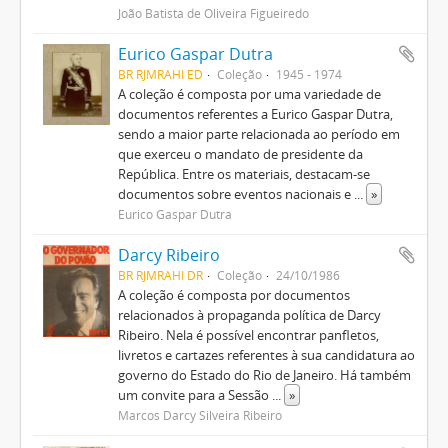
João Batista de Oliveira Figueiredo
Eurico Gaspar Dutra
BR RJMRAHI ED
Coleção
1945 - 1974
A coleção é composta por uma variedade de
documentos referentes a Eurico Gaspar Dutra,
sendo a maior parte relacionada ao período em
que exerceu o mandato de presidente da
República. Entre os materiais, destacam-se
documentos sobre eventos nacionais e
...
»
Eurico Gaspar Dutra
Darcy Ribeiro
BR RJMRAHI DR
Coleção
24/10/1986
A coleção é composta por documentos
relacionados à propaganda política de Darcy
Ribeiro. Nela é possível encontrar panfletos,
livretos e cartazes referentes à sua candidatura ao
governo do Estado do Rio de Janeiro. Há também
um convite para a Sessão
...
»
Marcos Darcy Silveira Ribeiro