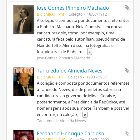
José Gomes Pinheiro Machado
BR RJMRAHI PM
Coleção
18/07/1912
A coleção é composta por documentos referentes
a Pinheiro Machado. Nela é possível encontrar
caricaturas dele, como, por exemplo, uma
caricatura feita pelo autor Rian, pseudônimo de
Nair de Teffé. Além disso, há fotografias e
fotopinturas de Pinheiro
...
»
José Gomes Pinheiro Machado
Tancredo de Almeida Neves
BR RJMRAHI TN
Coleção
1983 - 1987
A coleção é composta por documentos referentes
a Tancredo Neves, desde panfletos sobre sua
candidatura ao governo de Minas Gerais e,
posteriormente, à Presidência da República, até
homenagens após sua morte. Também é possível
encontrar, na coleção,
...
»
Tancredo de Almeida Neves
Fernando Henrique Cardoso
BR RJMRAHI FHC
Coleção
1987 - 2002