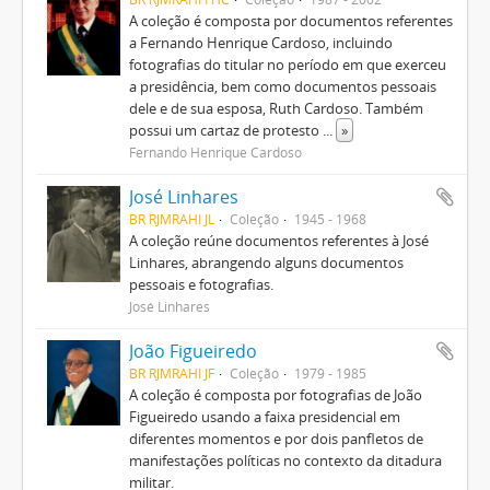
A coleção é composta por documentos referentes
a Fernando Henrique Cardoso, incluindo
fotografias do titular no período em que exerceu
a presidência, bem como documentos pessoais
dele e de sua esposa, Ruth Cardoso. Também
possui um cartaz de protesto
...
»
Fernando Henrique Cardoso
José Linhares
BR RJMRAHI JL
Coleção
1945 - 1968
A coleção reúne documentos referentes à José
Linhares, abrangendo alguns documentos
pessoais e fotografias.
José Linhares
João Figueiredo
BR RJMRAHI JF
Coleção
1979 - 1985
A coleção é composta por fotografias de João
Figueiredo usando a faixa presidencial em
diferentes momentos e por dois panfletos de
manifestações políticas no contexto da ditadura
militar.