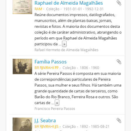
Raphael de Almeida Magalhães
RAM
Coleção
1931-01-01 - 1992-12-31
Reúne documentos impressos, datilografados,
manuscritos, além de plantas-baixas, jornais,
revistas e fotos. A maioria dos documentos desta
coleção é de caráter administrativo, abrangendo o
período em que Raphael de Almeida Magalhães
participou da
...
»
Rafael Hermeto de Almeida Magalhães
Família Passos
BR RJMRAHI FP
Coleção
1806 - 1960
A série Pereira Passos é composta em sua maioria
de correspondências particulares de Pereira
Passos, sua mulher e seus filhos. Há também uma
grande quantidade de cartas de terceiros, como
Barão do Rio Branco, Ferreira Rosa e outros. São
cartas de
...
»
Francisco Pereira Passos
J.J. Seabra
BR RJMRAHI JJS
Coleção
1892 - 1985-08-21