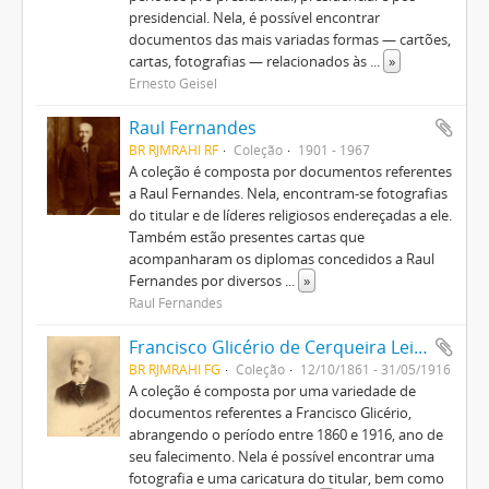
presidencial. Nela, é possível encontrar
documentos das mais variadas formas — cartões,
cartas, fotografias — relacionados às
...
»
Ernesto Geisel
Raul Fernandes
BR RJMRAHI RF
Coleção
1901 - 1967
A coleção é composta por documentos referentes
a Raul Fernandes. Nela, encontram-se fotografias
do titular e de líderes religiosos endereçadas a ele.
Também estão presentes cartas que
acompanharam os diplomas concedidos a Raul
Fernandes por diversos
...
»
Raul Fernandes
Francisco Glicério de Cerqueira Leite
BR RJMRAHI FG
Coleção
12/10/1861 - 31/05/1916
A coleção é composta por uma variedade de
documentos referentes a Francisco Glicério,
abrangendo o período entre 1860 e 1916, ano de
seu falecimento. Nela é possível encontrar uma
fotografia e uma caricatura do titular, bem como