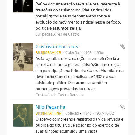
Reúne documentação textual e oral referente à
trajetória do titular como líder sindical dos
metalúrgicos e seus depoimentos sobre a
evolução do movimento sindical nesse período,
política e assuntos gerais.
Eurípedes Aires de Castro
Cristóvão Barcelos
BR RJMRAHI CB
Coleção
1908 - 1950
As fotografias desta coleção fazem referência à
carreira militar do general Cristóvão Barcelos, à
sua participação na Primeira Guerra Mundial e na
Revolução Constitucionalista de 1932 e à sua
atividade política. Destacam-se também
homenagens prestadas ao titular.
Cristóvão de Castro Barcelos
Nilo Peçanha
BR RJMRAHI NP
Coleção
1848 - 1967-10-02
O acervo compreende registros da vida privada e
pública do titular, que ao longo do exercício de
suas funções acumulou uma vasta