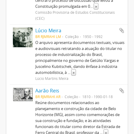
central o processo de discussão que levou à
Constituição promulgada em 0
...
»
Comissão Provisória de Estudos Constitucionais
(CEC)
Lúcio Meira
BR RJMRAHI LM
Coleção
1950 - 1992
O arquivo apresenta documentos textuais, visuais
e audiovisuais retratando a atuação do titular no
processo de industrialização do Brasil,
principalmente no governo de Getúlio Vargas e
Juscelino Kubitschek, dando ênfase à indústria
automobilística, à
...
»
Lúcio Martins Meira
Aarão Reis
BR RJMRAHI AR
Coleção
1810 - 1990-01-18
Reúne documentos relacionados ao
planejamento e construção da cidade de Belo
Horizonte (MG), assim como comemorações de
sua construção e fundação; e às atividades
funcionais do titular como diretor da Estrada de
Ferro Central do Brasil, professor da
...
»