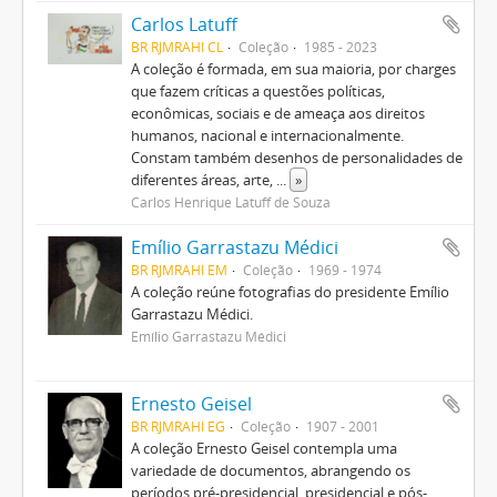
Carlos Latuff
BR RJMRAHI CL
Coleção
1985 - 2023
A coleção é formada, em sua maioria, por charges
que fazem críticas a questões políticas,
econômicas, sociais e de ameaça aos direitos
humanos, nacional e internacionalmente.
Constam também desenhos de personalidades de
diferentes áreas, arte,
...
»
Carlos Henrique Latuff de Souza
Emílio Garrastazu Médici
BR RJMRAHI EM
Coleção
1969 - 1974
A coleção reúne fotografias do presidente Emílio
Garrastazu Médici.
Emílio Garrastazu Médici
Ernesto Geisel
BR RJMRAHI EG
Coleção
1907 - 2001
A coleção Ernesto Geisel contempla uma
variedade de documentos, abrangendo os
períodos pré-presidencial, presidencial e pós-