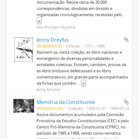
documentação. Reúne cerca de 20.000
correspondências, divididas em dossiês e
organizadas cronologicamente, recebidas pelo
...
»
Nilo Procópio Peçanha
Jenny Dreyfus
BR RJMRAHI JD
Coleção
1751 - 1986
Reúnem-se, nesta coleção, ex-libris nacionais e
estrangeiros de diversas personalidades e
entidades coletivas. Existem, também, provas de
ex-libris (inclusive defeituosas) e ex-libris
comemorativos, em grande parte acompanhados
de fichas que contêm
...
»
Jenny Dreyfus
Memória da Constituinte
BR RJMRAHI MC
Coleção
1985-01-01 - 1989-05-22
Reúne documentos acumulados pela Comissão
Provisória de Estudos Constitucionais (CEC) e pelo
Centro Pró-Memória da Constituinte (CPMC), no
período de 1985 a 1988, tendo como temática