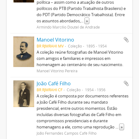
política – assim como a atuação de outros
políticos do PTB (Partido Trabalhista Brasileiro) e
do PDT (Partido Democrático Trabalhista). Entre
os assuntos abordados,
...
»
Armindo Marcílio Doutel de Andrade
Manoel Vitorino
BR RJMRAHI MV
Coleção
1895 - 1954
A coleção reúne fotografias de Manoel Vitorino
com amigos e familiares e impressos em
homenagem ao centenário de seu nascimento.
Manoel Vitorino Pereira
João Café Filho
BR RJMRAHI CF
Coleção
1954 - 1956
A coleção é composta por documentos referentes
a João Café Filho durante seu mandato
presidencial, entre outros momentos. Estão
incluídas diversas fotografias de Café Filho em
compromissos presidenciais e durante
homenagens a ele, como uma reprodução
...
»
João Fernandes Campos Café Filho