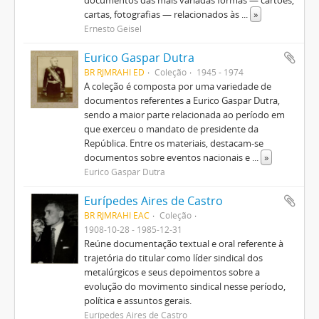
documentos das mais variadas formas — cartões,
cartas, fotografias — relacionados às
...
»
Ernesto Geisel
Eurico Gaspar Dutra
BR RJMRAHI ED
Coleção
1945 - 1974
A coleção é composta por uma variedade de
documentos referentes a Eurico Gaspar Dutra,
sendo a maior parte relacionada ao período em
que exerceu o mandato de presidente da
República. Entre os materiais, destacam-se
documentos sobre eventos nacionais e
...
»
Eurico Gaspar Dutra
Eurípedes Aires de Castro
BR RJMRAHI EAC
Coleção
1908-10-28 - 1985-12-31
Reúne documentação textual e oral referente à
trajetória do titular como líder sindical dos
metalúrgicos e seus depoimentos sobre a
evolução do movimento sindical nesse período,
política e assuntos gerais.
Eurípedes Aires de Castro