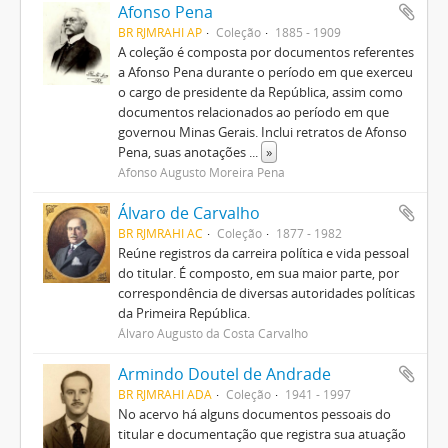
Afonso Pena
BR RJMRAHI AP
Coleção
1885 - 1909
A coleção é composta por documentos referentes
a Afonso Pena durante o período em que exerceu
o cargo de presidente da República, assim como
documentos relacionados ao período em que
governou Minas Gerais. Inclui retratos de Afonso
Pena, suas anotações
...
»
Afonso Augusto Moreira Pena
Álvaro de Carvalho
BR RJMRAHI AC
Coleção
1877 - 1982
Reúne registros da carreira política e vida pessoal
do titular. É composto, em sua maior parte, por
correspondência de diversas autoridades políticas
da Primeira República.
Álvaro Augusto da Costa Carvalho
Armindo Doutel de Andrade
BR RJMRAHI ADA
Coleção
1941 - 1997
No acervo há alguns documentos pessoais do
titular e documentação que registra sua atuação