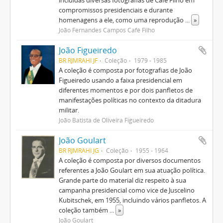
incluídas diversas fotografias de Café Filho em
compromissos presidenciais e durante
homenagens a ele, como uma reprodução
...
»
João Fernandes Campos Café Filho
João Figueiredo
BR RJMRAHI JF
Coleção
1979 - 1985
A coleção é composta por fotografias de João
Figueiredo usando a faixa presidencial em
diferentes momentos e por dois panfletos de
manifestações políticas no contexto da ditadura
militar.
João Batista de Oliveira Figueiredo
João Goulart
BR RJMRAHI JG
Coleção
1955 - 1964
A coleção é composta por diversos documentos
referentes a João Goulart em sua atuação política.
Grande parte do material diz respeito à sua
campanha presidencial como vice de Juscelino
Kubitschek, em 1955, incluindo vários panfletos. A
coleção também
...
»
João Goulart