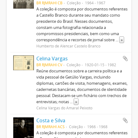
BR RJMRAHI CB
Coleção
1964 - 1967
A coleção é composta por documentos referentes
a Castello Branco durante seu mandato como
presidente do Brasil. Nesses documentos,
constam uma fotografia relacionada a
compromissos presidenciais, bem como uma
correspondência e recortes de jornal sobre
...
»
Humberto de Alencar Castelo Branco
Celina Vargas
BR RJMRAHI CV
Coleção
1920-01-15 - 1982
Reúne documentos sobre a carreira política e a
vida pessoal de Getúlio Vargas, incluindo
diplomas, cartões de visita, homenagens, exames,
cadernetas bancárias, documentos de identidade
pessoal. Destacam-se um fichário com trechos de
entrevistas; notas
...
»
Celina Vargas do Amaral Peixoto
Costa e Silva
BR RJMRAHI ACS
Coleção
1966 - 1968
A coleção é composta por documentos referentes