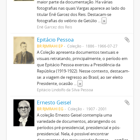
maior parte da documentação. Ha várias
fotografias nas quais Vargas aparece ao lado do
titular Enê Garcez dos Reis. Destacam-se
fotografias do velório de Getúlio
...
»
Enê Garcez dos Reis
Epitácio Pessoa
BR RJMRAHI EP
Coleção
1886 - 1966-07-27
A Coleção apresenta documentos textuais e
visuais retratando, principalmente, o período em
que Epitácio Pessoa exerceu a Presidência da
República (1919-1922). Nesse contexto, destacam-
se: a viagem de regresso ao Brasil, ao ser eleito
Presidente, ocasião
...
»
Epitácio Lindolfo da Silva Pessoa
Ernesto Geisel
BR RJMRAHI EG
Coleção
1907 - 2001
A coleção Ernesto Geisel contempla uma
variedade de documentos, abrangendo os
períodos pré-presidencial, presidencial e pós-
presidencial. Nela, é possível encontrar