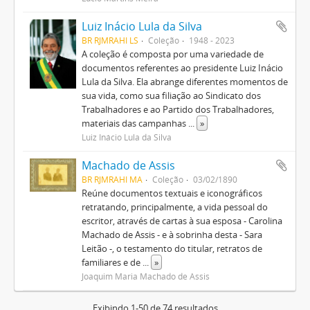
Luiz Inácio Lula da Silva
BR RJMRAHI LS
Coleção
1948 - 2023
A coleção é composta por uma variedade de
documentos referentes ao presidente Luiz Inácio
Lula da Silva. Ela abrange diferentes momentos de
sua vida, como sua filiação ao Sindicato dos
Trabalhadores e ao Partido dos Trabalhadores,
materiais das campanhas
...
»
Luiz Inácio Lula da Silva
Machado de Assis
BR RJMRAHI MA
Coleção
03/02/1890
Reúne documentos textuais e iconográficos
retratando, principalmente, a vida pessoal do
escritor, através de cartas à sua esposa - Carolina
Machado de Assis - e à sobrinha desta - Sara
Leitão -, o testamento do titular, retratos de
familiares e de
...
»
Joaquim Maria Machado de Assis
Exibindo 1-50 de 74 resultados