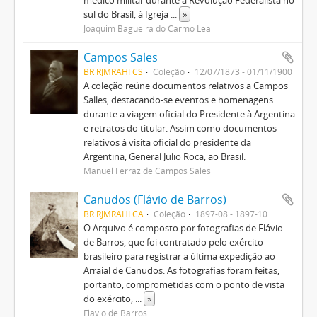
médico militar durante a Revolução Federalista no
sul do Brasil, à Igreja
...
»
Joaquim Bagueira do Carmo Leal
Campos Sales
BR RJMRAHI CS
Coleção
12/07/1873 - 01/11/1900
A coleção reúne documentos relativos a Campos
Salles, destacando-se eventos e homenagens
durante a viagem oficial do Presidente à Argentina
e retratos do titular. Assim como documentos
relativos à visita oficial do presidente da
Argentina, General Julio Roca, ao Brasil.
Manuel Ferraz de Campos Sales
Canudos (Flávio de Barros)
BR RJMRAHI CA
Coleção
1897-08 - 1897-10
O Arquivo é composto por fotografias de Flávio
de Barros, que foi contratado pelo exército
brasileiro para registrar a última expedição ao
Arraial de Canudos. As fotografias foram feitas,
portanto, comprometidas com o ponto de vista
do exército,
...
»
Flávio de Barros