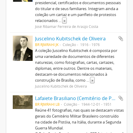
presidencial, certificados e documentos pessoais
do titular e de seus familiares. Integram ainda a
coleção um cartaz e um panfleto de protestos
relacionados
...
»
José Ribamar Ferreira de Araújo Costa
Juscelino Kubitschek de Oliveira
BR RJMRAHI JK
Coleção
1916 - 1976
A coleção Juscelino Kubitschek é composta por
uma variedade de documentos de diferentes
naturezas, como fotografias, cartas, cartazes,
diplomas, entre outros. Dentre os materiais,
destacam-se documentos relacionados à
construção de Brasília, como
...
»
Juscelino Kubitschek de Oliveira
Lafaiete Brasiliano (Cemitério de Pistoia)
BR RJMRAHI LB
Coleção
1944-12-01 - 1951
Reúne 41 fotografias, nas quais se destacam vistas
gerais do Cemitério Militar Brasileiro construído
na cidade de Pistóia, na Itália, durante a Segunda
Guerra Mundial.