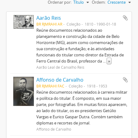
Ordenar por:
Título
Ordem:
Crescente
Aarão Reis
BR RJMRAHI AR
Coleção
1810 - 1990-01-18
Reúne documentos relacionados ao
planejamento e construção da cidade de Belo
Horizonte (MG), assim como comemorações de
sua construção e fundação; e às atividades
funcionais do titular como diretor da Estrada de
Ferro Central do Brasil, professor da
...
»
Aarão Leal de Carvalho Reis
Affonso de Carvalho
BR RJMRAHI FAC
Coleção
1918 - 1953
Reúne documentos relacionados à carreira militar
e política do titular. É composto, em sua maior
parte, por fotografias. Em muitas fotos aparecem,
ao lado do titular, os ex-presidentes Getúlio
Vargas e Eurico Gaspar Dutra. Contém também
diplomas e recortes de jornal.
Affonso de Carvalho