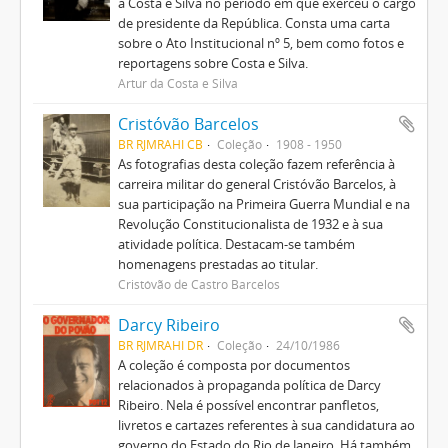
a Costa e Silva no período em que exerceu o cargo
de presidente da República. Consta uma carta
sobre o Ato Institucional nº 5, bem como fotos e
reportagens sobre Costa e Silva.
Artur da Costa e Silva
Cristóvão Barcelos
BR RJMRAHI CB
Coleção
1908 - 1950
As fotografias desta coleção fazem referência à
carreira militar do general Cristóvão Barcelos, à
sua participação na Primeira Guerra Mundial e na
Revolução Constitucionalista de 1932 e à sua
atividade política. Destacam-se também
homenagens prestadas ao titular.
Cristóvão de Castro Barcelos
Darcy Ribeiro
BR RJMRAHI DR
Coleção
24/10/1986
A coleção é composta por documentos
relacionados à propaganda política de Darcy
Ribeiro. Nela é possível encontrar panfletos,
livretos e cartazes referentes à sua candidatura ao
governo do Estado do Rio de Janeiro. Há também