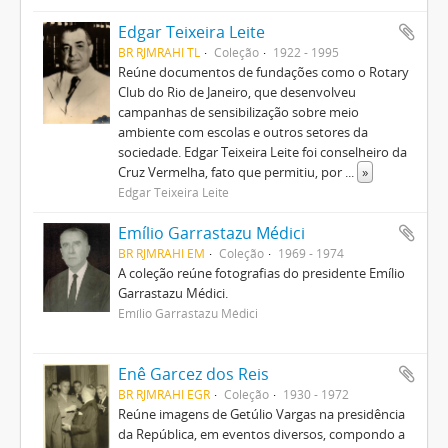
Edgar Teixeira Leite
BR RJMRAHI TL
Coleção
1922 - 1995
Reúne documentos de fundações como o Rotary
Club do Rio de Janeiro, que desenvolveu
campanhas de sensibilização sobre meio
ambiente com escolas e outros setores da
sociedade. Edgar Teixeira Leite foi conselheiro da
Cruz Vermelha, fato que permitiu, por
...
»
Edgar Teixeira Leite
Emílio Garrastazu Médici
BR RJMRAHI EM
Coleção
1969 - 1974
A coleção reúne fotografias do presidente Emílio
Garrastazu Médici.
Emílio Garrastazu Médici
Enê Garcez dos Reis
BR RJMRAHI EGR
Coleção
1930 - 1972
Reúne imagens de Getúlio Vargas na presidência
da República, em eventos diversos, compondo a