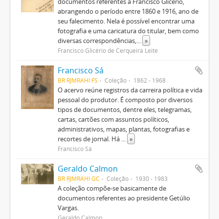
documentos referentes a Francisco Glicério,
abrangendo o período entre 1860 e 1916, ano de
seu falecimento. Nela é possível encontrar uma
fotografia e uma caricatura do titular, bem como
diversas correspondências,
...
»
Francisco Glicério de Cerqueira Leite
Francisco Sá
BR RJMRAHI FS
Coleção
1862 - 1968
O acervo reúne registros da carreira política e vida
pessoal do produtor. É composto por diversos
tipos de documentos, dentre eles, telegramas,
cartas, cartões com assuntos políticos,
administrativos, mapas, plantas, fotografias e
recortes de jornal. Há
...
»
Francisco Sá
Geraldo Calmon
BR RJMRAHI GC
Coleção
1930 - 1983
A coleção compõe-se basicamente de
documentos referentes ao presidente Getúlio
Vargas.
Geraldo Calmon