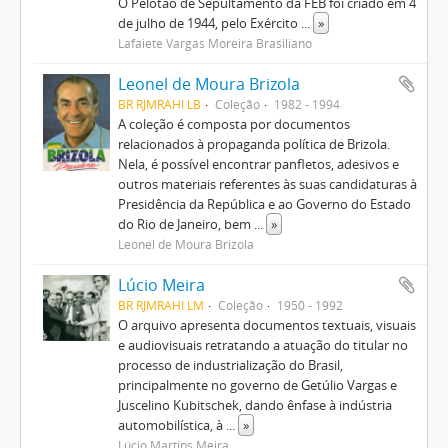
O Pelotão de Sepultamento da FEB foi criado em 4
de julho de 1944, pelo Exército
...
»
Lafaiete Vargas Moreira Brasiliano
Leonel de Moura Brizola
BR RJMRAHI LB
Coleção
1982 - 1994
A coleção é composta por documentos
relacionados à propaganda política de Brizola.
Nela, é possível encontrar panfletos, adesivos e
outros materiais referentes às suas candidaturas à
Presidência da República e ao Governo do Estado
do Rio de Janeiro, bem
...
»
Leonel de Moura Brizola
Lúcio Meira
BR RJMRAHI LM
Coleção
1950 - 1992
O arquivo apresenta documentos textuais, visuais
e audiovisuais retratando a atuação do titular no
processo de industrialização do Brasil,
principalmente no governo de Getúlio Vargas e
Juscelino Kubitschek, dando ênfase à indústria
automobilística, à
...
»
Lúcio Martins Meira