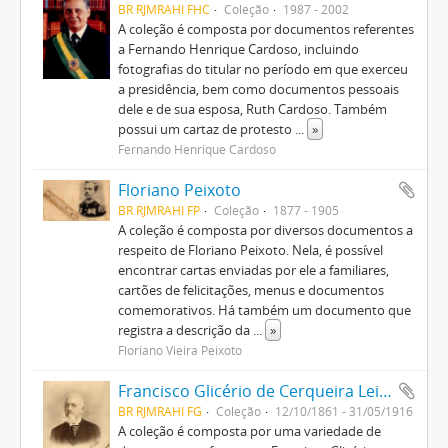
BR RJMRAHI FHC
Coleção
1987 - 2002
A coleção é composta por documentos referentes
a Fernando Henrique Cardoso, incluindo
fotografias do titular no período em que exerceu
a presidência, bem como documentos pessoais
dele e de sua esposa, Ruth Cardoso. Também
possui um cartaz de protesto
...
»
Fernando Henrique Cardoso
Floriano Peixoto
BR RJMRAHI FP
Coleção
1877 - 1905
A coleção é composta por diversos documentos a
respeito de Floriano Peixoto. Nela, é possível
encontrar cartas enviadas por ele a familiares,
cartões de felicitações, menus e documentos
comemorativos. Há também um documento que
registra a descrição da
...
»
Floriano Vieira Peixoto
Francisco Glicério de Cerqueira Leite
BR RJMRAHI FG
Coleção
12/10/1861 - 31/05/1916
A coleção é composta por uma variedade de