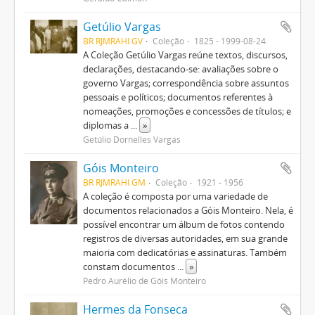
Getúlio Vargas
BR RJMRAHI GV
Coleção
1825 - 1999-08-24
A Coleção Getúlio Vargas reúne textos, discursos,
declarações, destacando-se: avaliações sobre o
governo Vargas; correspondência sobre assuntos
pessoais e políticos; documentos referentes à
nomeações, promoções e concessões de títulos; e
diplomas a
...
»
Getúlio Dornelles Vargas
Góis Monteiro
BR RJMRAHI GM
Coleção
1921 - 1956
A coleção é composta por uma variedade de
documentos relacionados a Góis Monteiro. Nela, é
possível encontrar um álbum de fotos contendo
registros de diversas autoridades, em sua grande
maioria com dedicatórias e assinaturas. Também
constam documentos
...
»
Pedro Aurélio de Góis Monteiro
Hermes da Fonseca