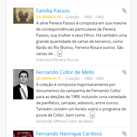
Família Passos
BR RJMRAHI FP
Coleção
1806 - 1960
A série Pereira Passos é composta em sua maioria
de correspondências particulares de Pereira
Passos, sua mulher e seus filhos. Há também uma
grande quantidade de cartas de terceiros, como
Barão do Rio Branco, Ferreira Rosa e outros. São
cartas de
...
»
Francisco Pereira Passos
Fernando Collor de Mello
BR RJMRAHI FC
Coleção
1989 - 1992
A coleção é composta majoritariamente por
documentos da campanha de Fernando Collor
para as eleições de 1989, incluindo uma variedade
de panfletos, cartazes, adesivos, entre outros.
Também contém um livreto sobre o programa de
posse de Collor, bem como
...
»
Fernando Affonso Collor de Mello
Fernando Henrique Cardoso