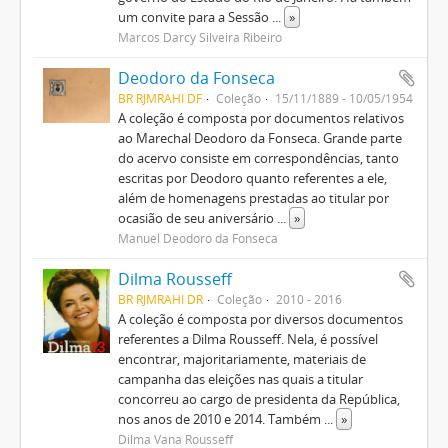
um convite para a Sessão
...
»
Marcos Darcy Silveira Ribeiro
Deodoro da Fonseca
BR RJMRAHI DF
Coleção
15/11/1889 - 10/05/1954
A coleção é composta por documentos relativos
ao Marechal Deodoro da Fonseca. Grande parte
do acervo consiste em correspondências, tanto
escritas por Deodoro quanto referentes a ele,
além de homenagens prestadas ao titular por
ocasião de seu aniversário
...
»
Manuel Deodoro da Fonseca
Dilma Rousseff
BR RJMRAHI DR
Coleção
2010 - 2016
A coleção é composta por diversos documentos
referentes a Dilma Rousseff. Nela, é possível
encontrar, majoritariamente, materiais de
campanha das eleições nas quais a titular
concorreu ao cargo de presidenta da República,
nos anos de 2010 e 2014. Também
...
»
Dilma Vana Rousseff