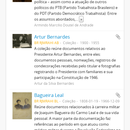
política – assim como a atuação de outros
políticos do PTB (Partido Trabalhista Brasileiro) e
do PDT (Partido Democrático Trabalhista). Entre
os assuntos abordados,
...
»
Armindo Marcílio Doutel de Andrade
Artur Bernardes
BR RJMRAHI AB
Coleção
1900 - 1955
A coleção reúne documentos relativos ao
Presidente Artur Bernardes, entre eles:
documentos pessoais, nomeações, registros de
condecorações recebidas pelo titular e fotografias
registrando o Presidente com familiares e sua
participação na Constituição de 1946.
Artur da Silva Bernardes
Bagueira Leal
BR RJMRAHI BL
Coleção
1808-01-19 - 1966-12-09
Reúne documentos relacionados à carreira militar
de Joaquim Bagueira do Carmo Leal e de sua vida
pessoal. A maior parte da documentação faz
referências ao período em que atuou como