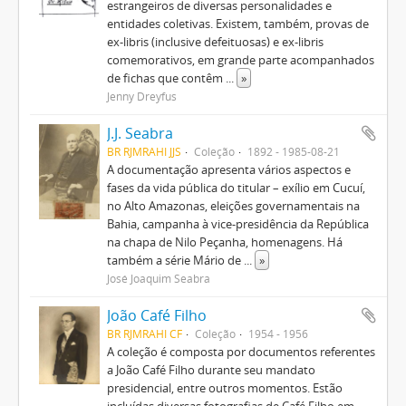
estrangeiros de diversas personalidades e
entidades coletivas. Existem, também, provas de
ex-libris (inclusive defeituosas) e ex-libris
comemorativos, em grande parte acompanhados
de fichas que contêm
...
»
Jenny Dreyfus
J.J. Seabra
BR RJMRAHI JJS
Coleção
1892 - 1985-08-21
A documentação apresenta vários aspectos e
fases da vida pública do titular – exílio em Cucuí,
no Alto Amazonas, eleições governamentais na
Bahia, campanha à vice-presidência da República
na chapa de Nilo Peçanha, homenagens. Há
também a série Mário de
...
»
José Joaquim Seabra
João Café Filho
BR RJMRAHI CF
Coleção
1954 - 1956
A coleção é composta por documentos referentes
a João Café Filho durante seu mandato
presidencial, entre outros momentos. Estão