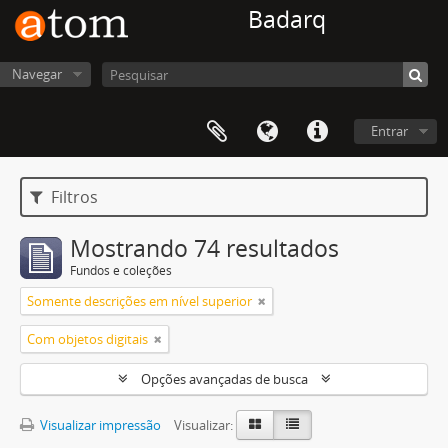
Badarq
Navegar
Entrar
Filtros
Mostrando 74 resultados
Fundos e coleções
Somente descrições em nível superior
Com objetos digitais
Opções avançadas de busca
Visualizar impressão
Visualizar: