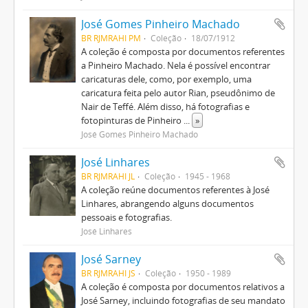
José Gomes Pinheiro Machado
BR RJMRAHI PM
Coleção
18/07/1912
A coleção é composta por documentos referentes
a Pinheiro Machado. Nela é possível encontrar
caricaturas dele, como, por exemplo, uma
caricatura feita pelo autor Rian, pseudônimo de
Nair de Teffé. Além disso, há fotografias e
fotopinturas de Pinheiro
...
»
José Gomes Pinheiro Machado
José Linhares
BR RJMRAHI JL
Coleção
1945 - 1968
A coleção reúne documentos referentes à José
Linhares, abrangendo alguns documentos
pessoais e fotografias.
José Linhares
José Sarney
BR RJMRAHI JS
Coleção
1950 - 1989
A coleção é composta por documentos relativos a
José Sarney, incluindo fotografias de seu mandato