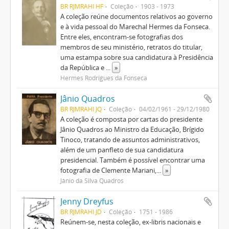
BR RJMRAHI HF
Coleção
1903 - 1973
A coleção reúne documentos relativos ao governo
e à vida pessoal do Marechal Hermes da Fonseca.
Entre eles, encontram-se fotografias dos
membros de seu ministério, retratos do titular,
uma estampa sobre sua candidatura à Presidência
da República e
...
»
Hermes Rodrigues da Fonseca
Jânio Quadros
BR RJMRAHI JQ
Coleção
04/02/1961 - 29/12/1980
A coleção é composta por cartas do presidente
Jânio Quadros ao Ministro da Educação, Brígido
Tinoco, tratando de assuntos administrativos,
além de um panfleto de sua candidatura
presidencial. Também é possível encontrar uma
fotografia de Clemente Mariani,
...
»
Jânio da Silva Quadros
Jenny Dreyfus
BR RJMRAHI JD
Coleção
1751 - 1986
Reúnem-se, nesta coleção, ex-libris nacionais e