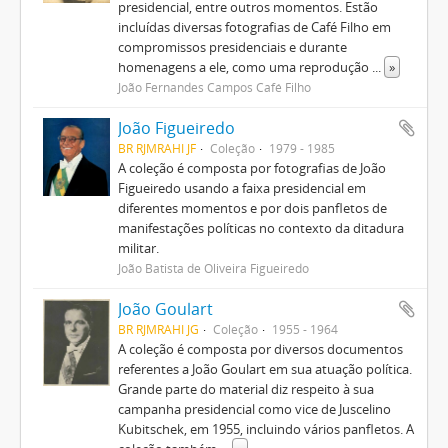
presidencial, entre outros momentos. Estão
incluídas diversas fotografias de Café Filho em
compromissos presidenciais e durante
homenagens a ele, como uma reprodução
...
»
João Fernandes Campos Café Filho
João Figueiredo
BR RJMRAHI JF
Coleção
1979 - 1985
A coleção é composta por fotografias de João
Figueiredo usando a faixa presidencial em
diferentes momentos e por dois panfletos de
manifestações políticas no contexto da ditadura
militar.
João Batista de Oliveira Figueiredo
João Goulart
BR RJMRAHI JG
Coleção
1955 - 1964
A coleção é composta por diversos documentos
referentes a João Goulart em sua atuação política.
Grande parte do material diz respeito à sua
campanha presidencial como vice de Juscelino
Kubitschek, em 1955, incluindo vários panfletos. A