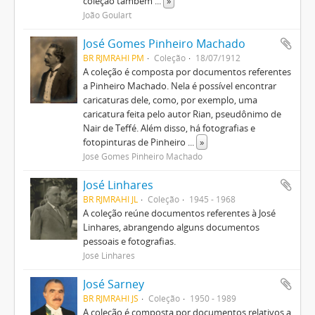
coleção também
...
»
João Goulart
José Gomes Pinheiro Machado
BR RJMRAHI PM
Coleção
18/07/1912
A coleção é composta por documentos referentes
a Pinheiro Machado. Nela é possível encontrar
caricaturas dele, como, por exemplo, uma
caricatura feita pelo autor Rian, pseudônimo de
Nair de Teffé. Além disso, há fotografias e
fotopinturas de Pinheiro
...
»
José Gomes Pinheiro Machado
José Linhares
BR RJMRAHI JL
Coleção
1945 - 1968
A coleção reúne documentos referentes à José
Linhares, abrangendo alguns documentos
pessoais e fotografias.
José Linhares
José Sarney
BR RJMRAHI JS
Coleção
1950 - 1989
A coleção é composta por documentos relativos a