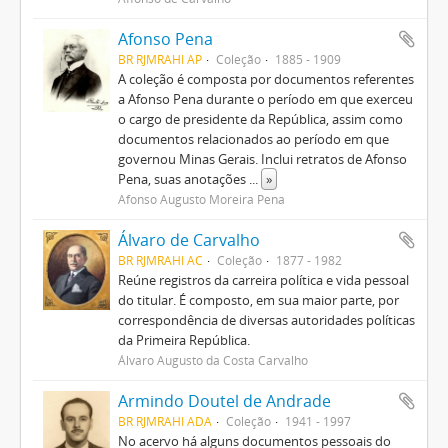
Afonso Pena
BR RJMRAHI AP
Coleção
1885 - 1909
A coleção é composta por documentos referentes
a Afonso Pena durante o período em que exerceu
o cargo de presidente da República, assim como
documentos relacionados ao período em que
governou Minas Gerais. Inclui retratos de Afonso
Pena, suas anotações
...
»
Afonso Augusto Moreira Pena
Álvaro de Carvalho
BR RJMRAHI AC
Coleção
1877 - 1982
Reúne registros da carreira política e vida pessoal
do titular. É composto, em sua maior parte, por
correspondência de diversas autoridades políticas
da Primeira República.
Álvaro Augusto da Costa Carvalho
Armindo Doutel de Andrade
BR RJMRAHI ADA
Coleção
1941 - 1997
No acervo há alguns documentos pessoais do