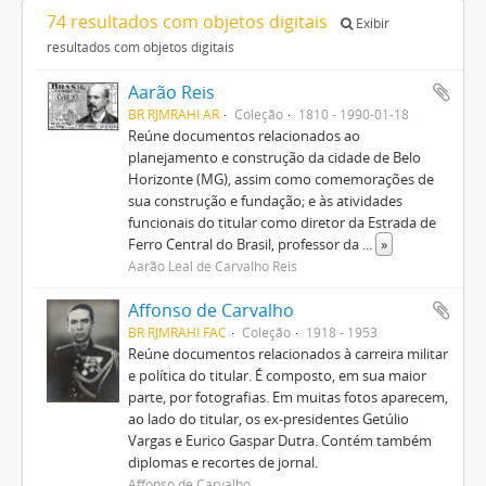
74 resultados com objetos digitais
Exibir
resultados com objetos digitais
Aarão Reis
BR RJMRAHI AR
Coleção
1810 - 1990-01-18
Reúne documentos relacionados ao
planejamento e construção da cidade de Belo
Horizonte (MG), assim como comemorações de
sua construção e fundação; e às atividades
funcionais do titular como diretor da Estrada de
Ferro Central do Brasil, professor da
...
»
Aarão Leal de Carvalho Reis
Affonso de Carvalho
BR RJMRAHI FAC
Coleção
1918 - 1953
Reúne documentos relacionados à carreira militar
e política do titular. É composto, em sua maior
parte, por fotografias. Em muitas fotos aparecem,
ao lado do titular, os ex-presidentes Getúlio
Vargas e Eurico Gaspar Dutra. Contém também
diplomas e recortes de jornal.
Affonso de Carvalho