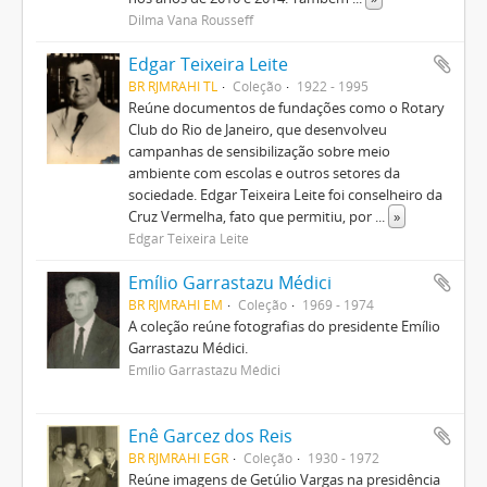
Dilma Vana Rousseff
Edgar Teixeira Leite
BR RJMRAHI TL
Coleção
1922 - 1995
Reúne documentos de fundações como o Rotary
Club do Rio de Janeiro, que desenvolveu
campanhas de sensibilização sobre meio
ambiente com escolas e outros setores da
sociedade. Edgar Teixeira Leite foi conselheiro da
Cruz Vermelha, fato que permitiu, por
...
»
Edgar Teixeira Leite
Emílio Garrastazu Médici
BR RJMRAHI EM
Coleção
1969 - 1974
A coleção reúne fotografias do presidente Emílio
Garrastazu Médici.
Emílio Garrastazu Médici
Enê Garcez dos Reis
BR RJMRAHI EGR
Coleção
1930 - 1972
Reúne imagens de Getúlio Vargas na presidência