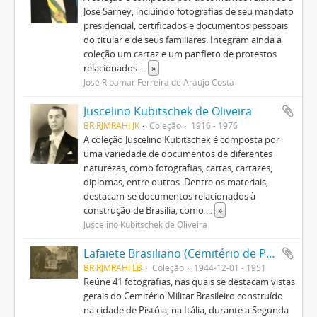
José Sarney, incluindo fotografias de seu mandato
presidencial, certificados e documentos pessoais
do titular e de seus familiares. Integram ainda a
coleção um cartaz e um panfleto de protestos
relacionados
...
»
José Ribamar Ferreira de Araújo Costa
Juscelino Kubitschek de Oliveira
BR RJMRAHI JK
Coleção
1916 - 1976
A coleção Juscelino Kubitschek é composta por
uma variedade de documentos de diferentes
naturezas, como fotografias, cartas, cartazes,
diplomas, entre outros. Dentre os materiais,
destacam-se documentos relacionados à
construção de Brasília, como
...
»
Juscelino Kubitschek de Oliveira
Lafaiete Brasiliano (Cemitério de Pistoia)
BR RJMRAHI LB
Coleção
1944-12-01 - 1951
Reúne 41 fotografias, nas quais se destacam vistas
gerais do Cemitério Militar Brasileiro construído
na cidade de Pistóia, na Itália, durante a Segunda