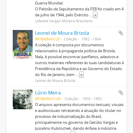
Guerra Mundial.
O Pelotão de Sepultamento da FEB foi criado em 4
de julho de 1944, pelo Exército
...
»
Lafaiete Vargas Moreira Brasiliano
Leonel de Moura Brizola
BR RJMRAHI LB
Coleção
1982 - 1994
A coleção é composta por documentos
relacionados à propaganda política de Brizola.
Nela, é possível encontrar panfletos, adesivos e
outros materiais referentes às suas candidaturas à
Presidência da República e ao Governo do Estado
do Rio de Janeiro, bem
...
»
Leonel de Moura Brizola
Lúcio Meira
BR RJMRAHI LM
Coleção
1950 - 1992
O arquivo apresenta documentos textuais, visuais
e audiovisuais retratando a atuação do titular no
processo de industrialização do Brasil,
principalmente no governo de Getúlio Vargas e
Juscelino Kubitschek, dando ênfase à indústria