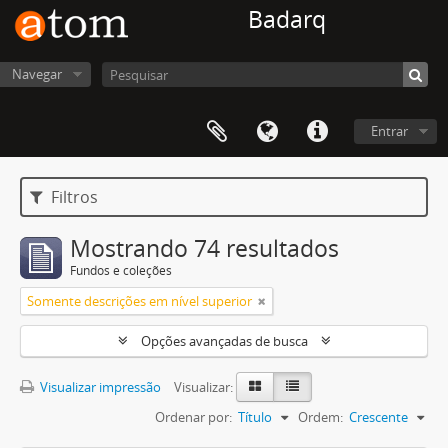
Badarq
Navegar
Entrar
Filtros
Mostrando 74 resultados
Fundos e coleções
Somente descrições em nível superior
Opções avançadas de busca
Visualizar impressão
Visualizar:
Ordenar por:
Título
Ordem:
Crescente