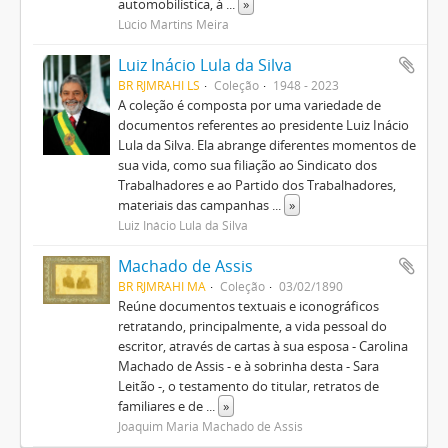
automobilística, à
...
»
Lúcio Martins Meira
Luiz Inácio Lula da Silva
BR RJMRAHI LS
Coleção
1948 - 2023
A coleção é composta por uma variedade de
documentos referentes ao presidente Luiz Inácio
Lula da Silva. Ela abrange diferentes momentos de
sua vida, como sua filiação ao Sindicato dos
Trabalhadores e ao Partido dos Trabalhadores,
materiais das campanhas
...
»
Luiz Inácio Lula da Silva
Machado de Assis
BR RJMRAHI MA
Coleção
03/02/1890
Reúne documentos textuais e iconográficos
retratando, principalmente, a vida pessoal do
escritor, através de cartas à sua esposa - Carolina
Machado de Assis - e à sobrinha desta - Sara
Leitão -, o testamento do titular, retratos de
familiares e de
...
»
Joaquim Maria Machado de Assis