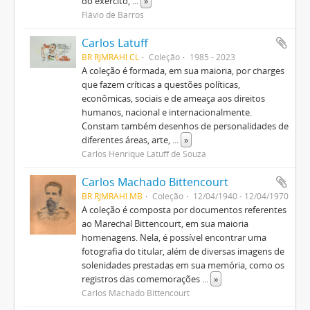
do exército,
...
»
Flávio de Barros
Carlos Latuff
BR RJMRAHI CL
Coleção
1985 - 2023
A coleção é formada, em sua maioria, por charges
que fazem críticas a questões políticas,
econômicas, sociais e de ameaça aos direitos
humanos, nacional e internacionalmente.
Constam também desenhos de personalidades de
diferentes áreas, arte,
...
»
Carlos Henrique Latuff de Souza
Carlos Machado Bittencourt
BR RJMRAHI MB
Coleção
12/04/1940 - 12/04/1970
A coleção é composta por documentos referentes
ao Marechal Bittencourt, em sua maioria
homenagens. Nela, é possível encontrar uma
fotografia do titular, além de diversas imagens de
solenidades prestadas em sua memória, como os
registros das comemorações
...
»
Carlos Machado Bittencourt