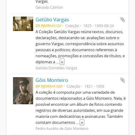
Vargas.
Geraldo Calmon
Getúlio Vargas
BR RJMRAHI GV
Coleção
1825 - 1999-08-24
A Coleção Getúlio Vargas reúne textos, discursos,
declarações, destacando-se: avaliações sobre o
governo Vargas; correspondência sobre assuntos
pessoais e políticos; documentos referentes à
nomeações, promoções e concessões de títulos; e
diplomas a
...
»
Getúlio Dornelles Vargas
Góis Monteiro
BR RJMRAHI GM
Coleção
1921 - 1956
A coleção é composta por uma variedade de
documentos relacionados a Góis Monteiro. Nela, é
possível encontrar um álbum de fotos contendo
registros de diversas autoridades, em sua grande
maioria com dedicatórias e assinaturas. Também
constam documentos
...
»
Pedro Aurélio de Góis Monteiro