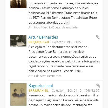
titular e documentação que registra sua atuação
política – assim como a atuação de outros
políticos do PTB (Partido Trabalhista Brasileiro) e
do PDT (Partido Democrático Trabalhista). Entre
os assuntos abordados,
...
»
Armindo Marcílio Doutel de Andrade
Artur Bernardes
BR RJMRAHI AB
Coleção
1900 - 1955
A coleção reúne documentos relativos ao
Presidente Artur Bernardes, entre eles:
documentos pessoais, nomeações, registros de
condecorações recebidas pelo titular e fotografias
registrando o Presidente com familiares e sua
participação na Constituição de 1946.
Artur da Silva Bernardes
Bagueira Leal
BR RJMRAHI BL
Coleção
1808-01-19 - 1966-12-09
Reúne documentos relacionados à carreira militar
de Joaquim Bagueira do Carmo Leal e de sua vida
pessoal. A maior parte da documentação faz