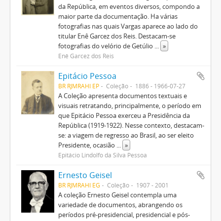
da República, em eventos diversos, compondo a
maior parte da documentação. Ha várias
fotografias nas quais Vargas aparece ao lado do
titular Enê Garcez dos Reis. Destacam-se
fotografias do velório de Getúlio
...
»
Enê Garcez dos Reis
Epitácio Pessoa
BR RJMRAHI EP
Coleção
1886 - 1966-07-27
A Coleção apresenta documentos textuais e
visuais retratando, principalmente, o período em
que Epitácio Pessoa exerceu a Presidência da
República (1919-1922). Nesse contexto, destacam-
se: a viagem de regresso ao Brasil, ao ser eleito
Presidente, ocasião
...
»
Epitácio Lindolfo da Silva Pessoa
Ernesto Geisel
BR RJMRAHI EG
Coleção
1907 - 2001
A coleção Ernesto Geisel contempla uma
variedade de documentos, abrangendo os
períodos pré-presidencial, presidencial e pós-