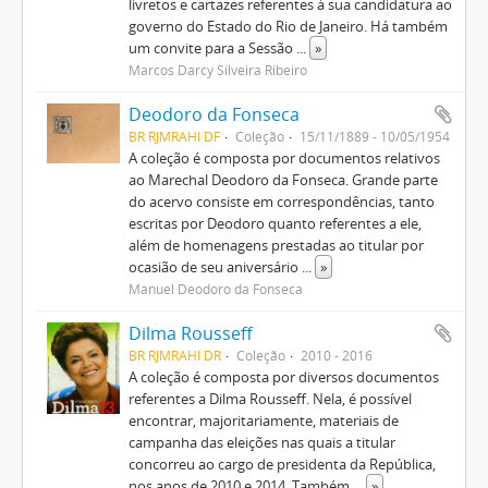
livretos e cartazes referentes à sua candidatura ao
governo do Estado do Rio de Janeiro. Há também
um convite para a Sessão
...
»
Marcos Darcy Silveira Ribeiro
Deodoro da Fonseca
BR RJMRAHI DF
Coleção
15/11/1889 - 10/05/1954
A coleção é composta por documentos relativos
ao Marechal Deodoro da Fonseca. Grande parte
do acervo consiste em correspondências, tanto
escritas por Deodoro quanto referentes a ele,
além de homenagens prestadas ao titular por
ocasião de seu aniversário
...
»
Manuel Deodoro da Fonseca
Dilma Rousseff
BR RJMRAHI DR
Coleção
2010 - 2016
A coleção é composta por diversos documentos
referentes a Dilma Rousseff. Nela, é possível
encontrar, majoritariamente, materiais de
campanha das eleições nas quais a titular
concorreu ao cargo de presidenta da República,
nos anos de 2010 e 2014. Também
...
»