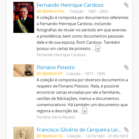
Fernando Henrique Cardoso
BR RJMRAHI FHC
Coleção
1987 - 2002
A coleção é composta por documentos referentes
a Fernando Henrique Cardoso, incluindo
fotografias do titular no período em que exerceu
a presidência, bem como documentos pessoais
dele e de sua esposa, Ruth Cardoso. Também
possui um cartaz de protesto
...
»
Fernando Henrique Cardoso
Floriano Peixoto
BR RJMRAHI FP
Coleção
1877 - 1905
A coleção é composta por diversos documentos a
respeito de Floriano Peixoto. Nela, é possível
encontrar cartas enviadas por ele a familiares,
cartões de felicitações, menus e documentos
comemorativos. Há também um documento que
registra a descrição da
...
»
Floriano Vieira Peixoto
Francisco Glicério de Cerqueira Leite
BR RJMRAHI FG
Coleção
12/10/1861 - 31/05/1916