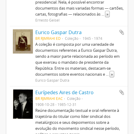
presidencial. Nela, é possível encontrar
documentos das mais variadas formas — cartões,
cartas, fotografias — relacionados às
...
»
Ernesto Geisel
Eurico Gaspar Dutra
BR RJMRAHI ED
Coleção
1945 - 1974
A coleção é composta por uma variedade de
documentos referentes a Eurico Gaspar Dutra,
sendo a maior parte relacionada ao período em
que exerceu o mandato de presidente da
República. Entre os materiais, destacam-se
documentos sobre eventos nacionais e
...
»
Eurico Gaspar Dutra
Eurípedes Aires de Castro
BR RJMRAHI EAC
Coleção
1908-10-28 - 1985-12-31
Reúne documentação textual e oral referente à
trajetória do titular como líder sindical dos
metalúrgicos e seus depoimentos sobre a
evolução do movimento sindical nesse período,