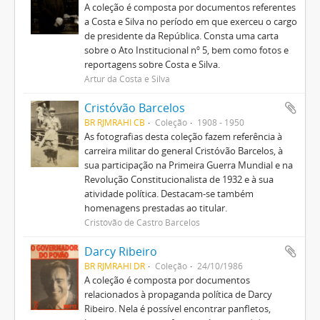
A coleção é composta por documentos referentes
a Costa e Silva no período em que exerceu o cargo
de presidente da República. Consta uma carta
sobre o Ato Institucional nº 5, bem como fotos e
reportagens sobre Costa e Silva.
Artur da Costa e Silva
Cristóvão Barcelos
BR RJMRAHI CB
Coleção
1908 - 1950
As fotografias desta coleção fazem referência à
carreira militar do general Cristóvão Barcelos, à
sua participação na Primeira Guerra Mundial e na
Revolução Constitucionalista de 1932 e à sua
atividade política. Destacam-se também
homenagens prestadas ao titular.
Cristóvão de Castro Barcelos
Darcy Ribeiro
BR RJMRAHI DR
Coleção
24/10/1986
A coleção é composta por documentos
relacionados à propaganda política de Darcy
Ribeiro. Nela é possível encontrar panfletos,