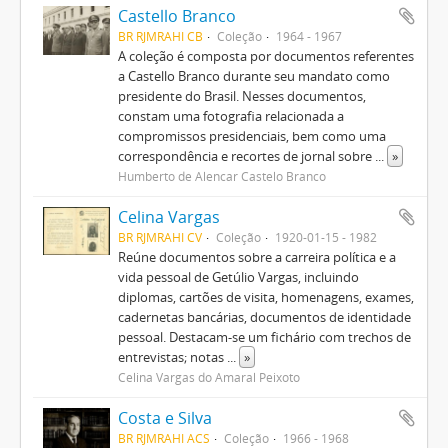
Castello Branco
BR RJMRAHI CB
Coleção
1964 - 1967
A coleção é composta por documentos referentes
a Castello Branco durante seu mandato como
presidente do Brasil. Nesses documentos,
constam uma fotografia relacionada a
compromissos presidenciais, bem como uma
correspondência e recortes de jornal sobre
...
»
Humberto de Alencar Castelo Branco
Celina Vargas
BR RJMRAHI CV
Coleção
1920-01-15 - 1982
Reúne documentos sobre a carreira política e a
vida pessoal de Getúlio Vargas, incluindo
diplomas, cartões de visita, homenagens, exames,
cadernetas bancárias, documentos de identidade
pessoal. Destacam-se um fichário com trechos de
entrevistas; notas
...
»
Celina Vargas do Amaral Peixoto
Costa e Silva
BR RJMRAHI ACS
Coleção
1966 - 1968