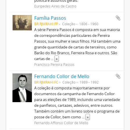
política e assuntos gerais.
Eurípedes Aires de Castro
Família Passos
BR RJMRAHI FP
Coleção
1806 - 1960
A série Pereira Passos é composta em sua maioria
de correspondências particulares de Pereira
Passos, sua mulher e seus filhos. Há também uma
grande quantidade de cartas de terceiros, como
Barão do Rio Branco, Ferreira Rosa e outros. São
cartas de
...
»
Francisco Pereira Passos
Fernando Collor de Mello
BR RJMRAHI FC
Coleção
1989 - 1992
A coleção é composta majoritariamente por
documentos da campanha de Fernando Collor
para as eleições de 1989, incluindo uma variedade
de panfletos, cartazes, adesivos, entre outros.
Também contém um livreto sobre o programa de
posse de Collor, bem como
...
»
Fernando Affonso Collor de Mello