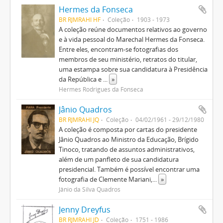
Hermes da Fonseca
BR RJMRAHI HF
Coleção
1903 - 1973
A coleção reúne documentos relativos ao governo
e à vida pessoal do Marechal Hermes da Fonseca.
Entre eles, encontram-se fotografias dos
membros de seu ministério, retratos do titular,
uma estampa sobre sua candidatura à Presidência
da República e
...
»
Hermes Rodrigues da Fonseca
Jânio Quadros
BR RJMRAHI JQ
Coleção
04/02/1961 - 29/12/1980
A coleção é composta por cartas do presidente
Jânio Quadros ao Ministro da Educação, Brígido
Tinoco, tratando de assuntos administrativos,
além de um panfleto de sua candidatura
presidencial. Também é possível encontrar uma
fotografia de Clemente Mariani,
...
»
Jânio da Silva Quadros
Jenny Dreyfus
BR RJMRAHI JD
Coleção
1751 - 1986