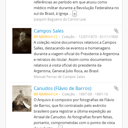
referências ao período em que atuou como
médico militar durante a Revolução Federalista no
sul do Brasil, à Igreja
...
»
Joaquim Bagueira do Carmo Leal
Campos Sales
BR RJMRAHI CS
Coleção
12/07/1873 - 01/11/1900
A coleção reúne documentos relativos a Campos
Salles, destacando-se eventos e homenagens
durante a viagem oficial do Presidente à Argentina
e retratos do titular. Assim como documentos
relativos à visita oficial do presidente da
Argentina, General Julio Roca, ao Brasil.
Manuel Ferraz de Campos Sales
Canudos (Flávio de Barros)
BR RJMRAHI CA
Coleção
1897-08 - 1897-10
O Arquivo é composto por fotografias de Flávio
de Barros, que foi contratado pelo exército
brasileiro para registrar a última expedição ao
Arraial de Canudos. As fotografias foram feitas,
portanto, comprometidas com o ponto de vista