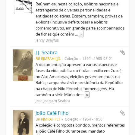
Reúnem-se, nesta coleção, ex-libris nacionais e
estrangeiros de diversas personalidades e
entidades coletivas. Existem, também, provas de
ex-libris (inclusive defeituosas) e ex-libris
comemorativos, em grande parte acompanhados
de fichas que contêm
...
»
Jenny Dreyfus
J.J. Seabra
BR RJMRAHI JJS
Coleção
1892 - 1985-08-21
A documentação apresenta vários aspectos e
fases da vida pública do titular – exílio em Cucuí,
no Alto Amazonas, eleições governamentais na
Bahia, campanha à vice-presidência da República
na chapa de Nilo Peçanha, homenagens. Há
também a série Mário de
...
»
José Joaquim Seabra
João Café Filho
BR RJMRAHI CF
Coleção
1954 - 1956
A coleção é composta por documentos referentes
a João Café Filho durante seu mandato