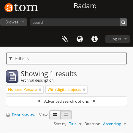
Badarq
Browse
Log in
Filters
Showing 1 results
Archival description
Floriano Peixoto
With digital objects
Advanced search options
Print preview
View:
Sort by:
Title
Direction:
Ascending