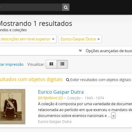
Mostrando 1 resultados
undos e coleções
descrições em nível superior
Eurico Gaspar Dutra
Opções avançadas de bus
zar impressão
Visualizar:
sultados com objetos digitais
Exibir resultados com objetos digitais
Eurico Gaspar Dutra
BR RJMRAHI ED
Coleção
1945 - 1974
A coleção é composta por uma variedade de document
relacionada ao período em que exerceu o mandato de 
documentos sobre eventos nacionais e
...
»
Eurico Gaspar Dutra