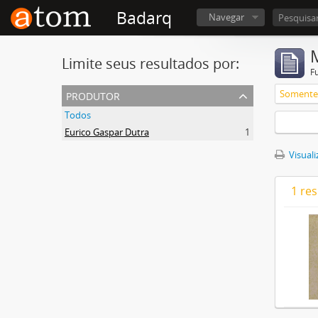
Badarq
Navegar
Limite seus resultados por:
F
produtor
Somente 
Todos
Eurico Gaspar Dutra
1
Visuali
1 re