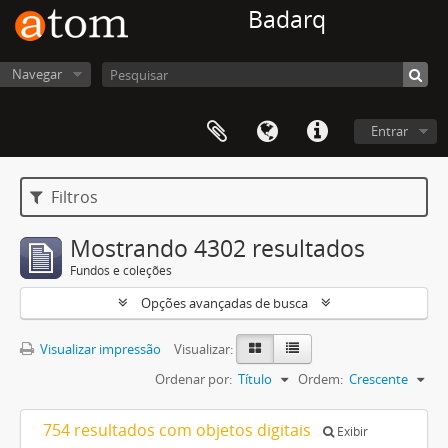
Badarq
Navegar
Entrar
Filtros
Mostrando 4302 resultados
Fundos e coleções
Opções avançadas de busca
Visualizar impressão
Visualizar:
Ordenar por:
Título
Ordem:
Crescente
754 resultados com objetos digitais
Exibir